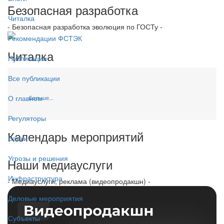
Безопасная разработка
Читалка
- Безопасная разработка эволюция по ГОСТу -
Рекомендации ФСТЭК
Читалка
Публикации
Все публикации
О главном
Больше...
Регуляторы
Календарь мероприятий
Банки
Угрозы и решения
Наши медиауслуги
Инфраструктура
- Медиауслуги, реклама (видеопродакшн) -
Деловые мероприятия
Субъекты