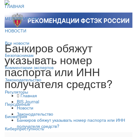
ГЛАВНАЯ
МЕРОПРИЯТИЯ
НОВОСТИ
Банкиров обяжут
Все новости
указывать номер
Безопасникам
паспорта или ИНН
Комментарии экспертов
получателя средств?
Законодательство
Регуляторы
Главная
BIS Journal
Персданные
Новости
Законодательство
Биометрия
Банкиров обяжут указывать номер паспорта или ИНН
получателя средств?
Киберпреступность