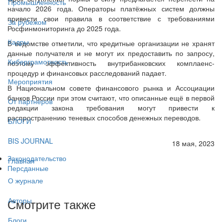
Промышленность
начало 2026 года. Операторы платёжных систем должны
привести свои правила в соответствие с требованиями
За рубежом
Росфинмониторинга до 2025 года.
Кадры
В ведомстве отметили, что кредитные организации не хранят
данные получателя и не могут их предоставить по запросу,
Киберграмотность
поэтому эффективность внутрибанковских комплаенс-
процедур и финансовых расследований падает.
Мероприятия
В Национальном совете финансового рынка и Ассоциации
банков России при этом считают, что описанные ещё в первой
От партнёров
редакции закона требования могут привести к
распространению теневых способов денежных переводов.
БЛОГИ
BIS JOURNAL
18 мая, 2023
Законодательство
Главная
Персданные
О журнале
Смотрите также
Авторы
Блоги