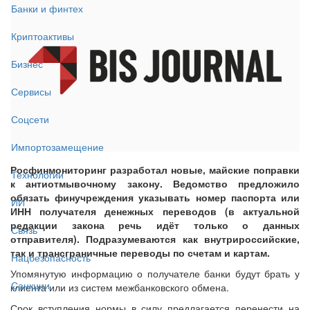
Банки и финтех
Криптоактивы
Бизнес
Сервисы
Соцсети
Импортозамещение
Росфинмониторинг разработал новые, майские поправки
Технологии
к антиотмывочному закону. Ведомство предложило
обязать финучреждения указывать номер паспорта или
ИИ
ИНН получателя денежных переводов (в актуальной
редакции закона речь идёт только о данных
Связь
отправителя). Подразумеваются как внутрироссийские,
так и трансграничные переводы по счетам и картам.
Нацбезопасность
Упомянутую информацию о получателе банки будут брать у
Санкции
клиента или из систем межбанковского обмена.
Срок вступления нормы в силу предлагается перенести на