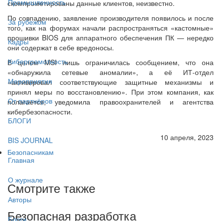
Промышленность
скомпрометированы данные клиентов, неизвестно.
По совпадению, заявление производителя появилось и после
За рубежом
того, как на форумах начали распространяться «кастомные»
прошивки BIOS для аппаратного обеспечения ПК — нередко
Кадры
они содержат в себе вредоносы.
Киберграмотность
В целом MSI лишь ограничилась сообщением, что она
«обнаружила сетевые аномалии», а её ИТ-отдел
Мероприятия
«активировал соответствующие защитные механизмы и
принял меры по восстановлению». При этом компания, как
От партнёров
полагается, уведомила правоохранителей и агентства
кибербезопасности.
БЛОГИ
10 апреля, 2023
BIS JOURNAL
Безопасникам
Главная
О журнале
Смотрите также
Авторы
Безопасная разработка
Блоги