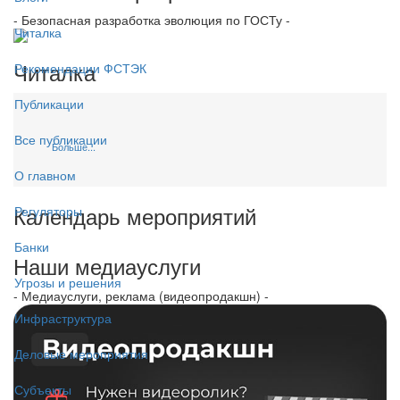
- Безопасная разработка эволюция по ГОСТу -
Читалка
Читалка
Рекомендации ФСТЭК
Публикации
Все публикации
Больше...
О главном
Календарь мероприятий
Регуляторы
Банки
Наши медиауслуги
Угрозы и решения
- Медиауслуги, реклама (видеопродакшн) -
Инфраструктура
Деловые мероприятия
Субъекты