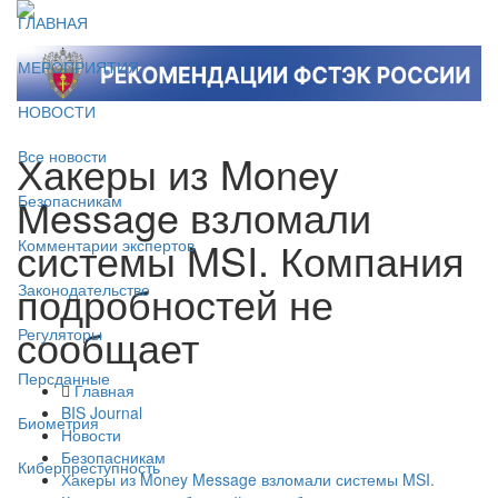
ГЛАВНАЯ
МЕРОПРИЯТИЯ
НОВОСТИ
Хакеры из Money
Все новости
Message взломали
Безопасникам
системы MSI. Компания
Комментарии экспертов
подробностей не
Законодательство
сообщает
Регуляторы
Персданные
Главная
BIS Journal
Биометрия
Новости
Безопасникам
Киберпреступность
Хакеры из Money Message взломали системы MSI.