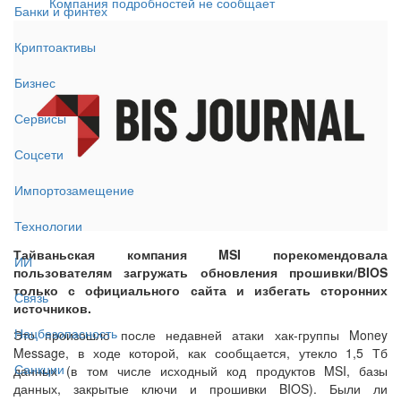
Компания подробностей не сообщает
Банки и финтех
Криптоактивы
Бизнес
Сервисы
Соцсети
Импортозамещение
Технологии
Тайваньская компания MSI порекомендовала
ИИ
пользователям загружать обновления прошивки/BIOS
только с официального сайта и избегать сторонних
Связь
источников.
Нацбезопасность
Это произошло после недавней атаки хак-группы Money
Message, в ходе которой, как сообщается, утекло 1,5 Тб
Санкции
данных (в том числе исходный код продуктов MSI, базы
данных, закрытые ключи и прошивки BIOS). Были ли