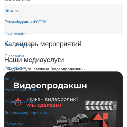
Читалка
Рекомендации ФСТЭК
Больше...
Публикации
Календарь мероприятий
Все публикации
О главном
Наши медиауслуги
Регуляторы
- Медиауслуги, реклама (видеопродакшн) -
Банки
Угрозы и решения
Инфраструктура
Деловые мероприятия
Субъекты