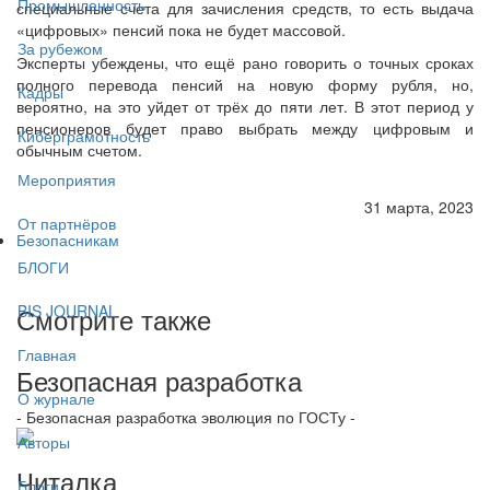
Промышленность
специальные счета для зачисления средств, то есть выдача
«цифровых» пенсий пока не будет массовой.
За рубежом
Эксперты убеждены, что ещё рано говорить о точных сроках
полного перевода пенсий на новую форму рубля, но,
Кадры
вероятно, на это уйдет от трёх до пяти лет. В этот период у
пенсионеров будет право выбрать между цифровым и
Киберграмотность
обычным счетом.
Мероприятия
31 марта, 2023
От партнёров
Безопасникам
БЛОГИ
Смотрите также
BIS JOURNAL
Главная
Безопасная разработка
О журнале
- Безопасная разработка эволюция по ГОСТу -
Авторы
Читалка
Блоги