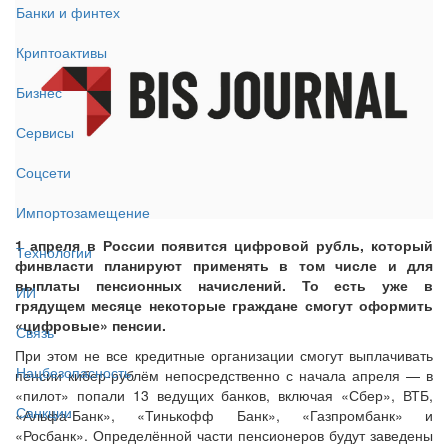
Банки и финтех
Криптоактивы
Бизнес
Сервисы
Соцсети
Импортозамещение
1 апреля в России появится цифровой рубль, который
Технологии
финвласти планируют применять в том числе и для
выплаты пенсионных начислений. То есть уже в
ИИ
грядущем месяце некоторые граждане смогут оформить
«цифровые» пенсии.
Связь
При этом не все кредитные организации смогут выплачивать
Нацбезопасность
пенсии кибер-рублём непосредственно с начала апреля — в
«пилот» попали 13 ведущих банков, включая «Сбер», ВТБ,
Санкции
«Альфа-Банк», «Тинькофф Банк», «Газпромбанк» и
«Росбанк». Определённой части пенсионеров будут заведены