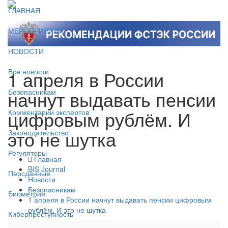
ГЛАВНАЯ
МЕРОПРИЯТИЯ
НОВОСТИ
1 апреля в России
Все новости
начнут выдавать пенсии
Безопасникам
цифровым рублём. И
Комментарии экспертов
это не шутка
Законодательство
Регуляторы
Главная
BIS Journal
Персданные
Новости
Безопасникам
Биометрия
1 апреля в России начнут выдавать пенсии цифровым
рублём. И это не шутка
Киберпреступность