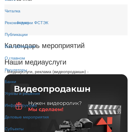
Читалка
Рекомендации ФСТЭК
Больше...
Публикации
Календарь мероприятий
Все публикации
О главном
Наши медиауслуги
Регуляторы
- Медиауслуги, реклама (видеопродакшн) -
Банки
Угрозы и решения
Инфраструктура
Деловые мероприятия
Субъекты