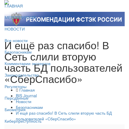
ГЛАВНАЯ
МЕРОПРИЯТИЯ
НОВОСТИ
И ещё раз спасибо! В
Все новости
Сеть слили вторую
Безопасникам
часть БД пользователей
Комментарии экспертов
«СберСпасибо»
Законодательство
Регуляторы
Главная
BIS Journal
Персданные
Новости
Безопасникам
Биометрия
И ещё раз спасибо! В Сеть слили вторую часть БД
пользователей «СберСпасибо»
Киберпреступность