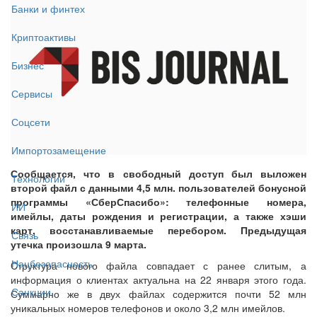
Банки и финтех
Криптоактивы
Бизнес
Сервисы
Соцсети
Импортозамещение
Сообщается, что в свободный доступ был выложен
Технологии
второй файл с данными 4,5 млн. пользователей бонусной
программы «СберСпасибо»: телефонные номера,
ИИ
имейлы, даты рождения и регистрации, а также хэши
карт, восстанавливаемые перебором. Предыдущая
Связь
утечка произошла 9 марта.
Нацбезопасность
Cтруктура нового файла совпадает с ранее слитым, а
информация о клиентах актуальна на 22 января этого года.
Санкции
Суммарно же в двух файлах содержится почти 52 млн
уникальных номеров телефонов и около 3,2 млн имейлов.