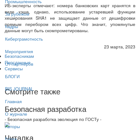
Промышленность
ИБ-эксперты отмечают: номера банковских карт хранятся в
виде хэша, однако, использование устаревшей функции
За рубежом
хеширования SHA1 не защищает данные от дешифровки
прямым перебором всех цифр. Что значит, упомянутые
Кадры
данные могут быть скомпрометированы.
Киберграмотность
23 марта, 2023
Мероприятия
Безопасникам
Персданные
От партнёров
Сервисы
БЛОГИ
Смотрите также
BIS JOURNAL
Главная
Безопасная разработка
О журнале
- Безопасная разработка эволюция по ГОСТу -
Авторы
Читалка
Блоги