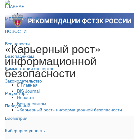
ГЛАВНАЯ
МЕРОПРИЯТИЯ
НОВОСТИ
«Карьерный рост»
Все новости
информационной
Безопасникам
безопасности
Комментарии экспертов
Законодательство
Главная
BIS Journal
Регуляторы
Новости
Безопасникам
Персданные
«Карьерный рост» информационной безопасности
Биометрия
Киберпреступность