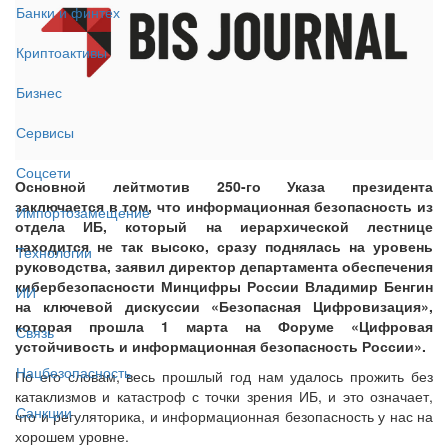
Банки и финтех
Криптоактивы
Бизнес
Сервисы
Соцсети
Основной лейтмотив 250-го Указа президента
заключается в том, что информационная безопасность из
Импортозамещение
отдела ИБ, который на иерархической лестнице
находится не так высоко, сразу поднялась на уровень
Технологии
руководства, заявил директор департамента обеспечения
кибербезопасности Минцифры России Владимир Бенгин
ИИ
на ключевой дискуссии «Безопасная Цифровизация»,
которая прошла 1 марта на Форуме «Цифровая
Связь
устойчивость и информационная безопасность России».
Нацбезопасность
По его словам, весь прошлый год нам удалось прожить без
катаклизмов и катастроф с точки зрения ИБ, и это означает,
Санкции
что и регуляторика, и информационная безопасность у нас на
хорошем уровне.