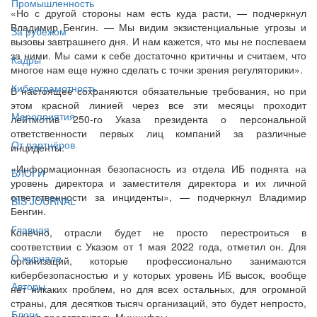
Промышленность
«Но с другой стороны нам есть куда расти, — подчеркнул
Владимир Бенгин. — Мы видим экзистенциальные угрозы и
За рубежом
вызовы завтрашнего дня. И нам кажется, что мы не поспеваем
за ними. Мы сами к себе достаточно критичны и считаем, что
Кадры
многое нам еще нужно сделать с точки зрения регуляторики».
Киберграмотность
В настоящее сохраняются обязательные требования, но при
этом красной линией через все эти месяцы проходит
Мероприятия
лейтмотив 250-го Указа президента о персональной
ответственности первых лиц компаний за различные
От партнёров
инциденты.
«Информационная безопасность из отдела ИБ поднята на
БЛОГИ
уровень директора и заместителя директора и их личной
ответственности за инциденты», — подчеркнул Владимир
BIS JOURNAL
Бенгин.
Главная
Конечно, отрасли будет не просто перестроиться в
соответствии с Указом от 1 мая 2022 года, отметил он. Для
О журнале
организаций, которые профессионально занимаются
кибербезопасностью и у которых уровень ИБ высок, вообще
Авторы
нет никаких проблем, но для всех остальных, для огромной
страны, для десятков тысяч организаций, это будет непросто,
Блоги
сказал представитель Минцифры.