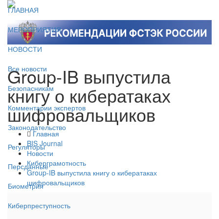
ГЛАВНАЯ
МЕРОПРИЯТИЯ
НОВОСТИ
Group-IB выпустила
Все новости
книгу о кибератаках
Безопасникам
шифровальщиков
Комментарии экспертов
Законодательство
Главная
BIS Journal
Регуляторы
Новости
Киберграмотность
Персданные
Group-IB выпустила книгу о кибератаках
шифровальщиков
Биометрия
Киберпреступность