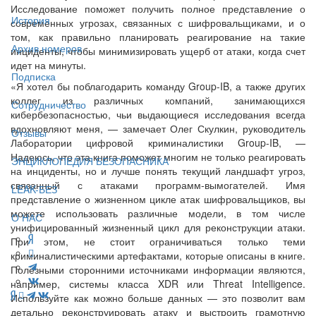
Исследование поможет получить полное представление о
История
современных угрозах, связанных с шифровальщиками, и о
том, как правильно планировать реагирование на такие
Архив номеров
инциденты, чтобы минимизировать ущерб от атаки, когда счет
идет на минуты.
Подписка
«Я хотел бы поблагодарить команду Group-IB, а также других
коллег из различных компаний, занимающихся
Сотрудничество
кибербезопасностью, чьи выдающиеся исследования всегда
вдохновляют меня, — замечает Олег Скулкин, руководитель
Отзывы
Лаборатории цифровой криминалистики Group-IB, —
Надеюсь, что эта книга поможет многим не только реагировать
ЭНЦИКЛОПЕДИЯ БЕЗОПАСНИКА
на инциденты, но и лучше понять текущий ландшафт угроз,
связанный с атаками программ-вымогателей. Имя
LEAK-БЕЗ
представление о жизненном цикле атак шифровальщиков, вы
можете использовать различные модели, в том числе
О НАС
унифицированный жизненный цикл для реконструкции атаки.
При этом, не стоит ограничиваться только теми
криминалистическими артефактами, которые описаны в книге.
Полезными сторонними источниками информации являются,
например, системы класса XDR или Threat Intelligence.
Используйте как можно больше данных — это позволит вам
детально реконструировать атаку и выстроить грамотную