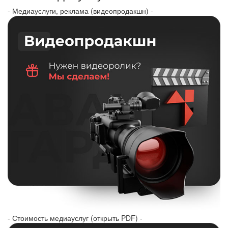
- Медиауслуги, реклама (видеопродакшн) -
- Стоимость медиауслуг (открыть PDF) -