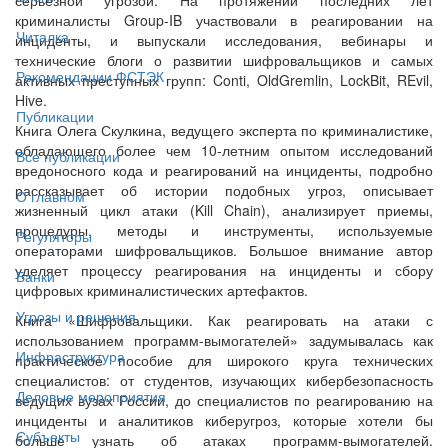
криминалисты Group-IB участвовали в реагировании на
Читалка
инциденты, и выпускали исследования, вебинары и
технические блоги о развитии шифровальщиков и самых
Рекомендации ФСТЭК
активных преступных групп: Conti, OldGremlin, LockBit, REvil,
Hive.
Публикации
Книга Олега Скулкина, ведущего эксперта по криминалистике,
обладающего более чем 10-летним опытом исследований
Все публикации
вредоносного кода и реагирований на инциденты, подробно
рассказывает об истории подобных угроз, описывает
О главном
жизненный цикл атаки (Kill Chain), анализирует приемы,
процедуры, методы и инструменты, используемые
Регуляторы
операторами шифровальщиков. Большое внимание автор
уделяет процессу реагирования на инциденты и сбору
Банки
цифровых криминалистических артефактов.
Угрозы и решения
Книга «Шифровальщики. Как реагировать на атаки с
использованием программ-вымогателей» задумывалась как
Инфраструктура
практическое пособие для широкого круга технических
специалистов: от студентов, изучающих кибербезопасность
Деловые мероприятия
ведущих вузах России, до специалистов по реагированию на
инциденты и аналитиков киберугроз, которые хотели бы
Субъекты
больше узнать об атаках программ-вымогателей.