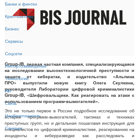
Банки и финтех
Криптоактивы
Бизнес
Сервисы
Соцсети
Group-IB, первая частная компания, специализирующаяся
Импортозамещение
на исследовании высокотехнологичной преступности и
защите от кибератак, и издательство «Альпина
Технологии
ПРО» выпустили новую книгу Олега Скулкина,
руководителя Лаборатории цифровой криминалистики
ИИ
Group-IB, «Шифровальщики. Как реагировать на атаки с
использованием программ-вымогателей».
Связь
Это не только первое в России подробное исследование об
Нацбезопасность
истории программ-вымогателей, тактиках и техниках
преступных групп, но и детальная пошаговая инструкция для
Санкции
специалистов по цифровой криминалистике, реагированию на
инциденты и киберразведке как расследовать и