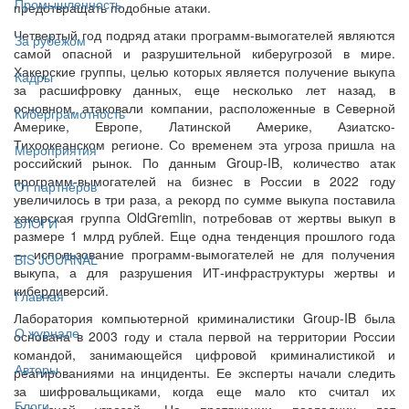
Промышленность
предотвращать подобные атаки.
Четвертый год подряд атаки программ-вымогателей являются
За рубежом
самой опасной и разрушительной киберугрозой в мире.
Хакерские группы, целью которых является получение выкупа
Кадры
за расшифровку данных, еще несколько лет назад, в
основном, атаковали компании, расположенные в Северной
Киберграмотность
Америке, Европе, Латинской Америке, Азиатско-
Тихоокеанском регионе. Со временем эта угроза пришла на
Мероприятия
российский рынок. По данным Group-IB, количество атак
программ-вымогателей на бизнес в России в 2022 году
От партнёров
увеличилось в три раза, а рекорд по сумме выкупа поставила
хакерская группа OldGremlin, потребовав от жертвы выкуп в
БЛОГИ
размере 1 млрд рублей. Еще одна тенденция прошлого года
— использование программ-вымогателей не для получения
BIS JOURNAL
выкупа, а для разрушения ИТ-инфраструктуры жертвы и
кибердиверсий.
Главная
Лаборатория компьютерной криминалистики Group-IB была
О журнале
основана в 2003 году и стала первой на территории России
командой, занимающейся цифровой криминалистикой и
Авторы
реагированиями на инциденты. Ее эксперты начали следить
за шифровальщиками, когда еще мало кто считал их
Блоги
серьезной угрозой. На протяжении последних лет