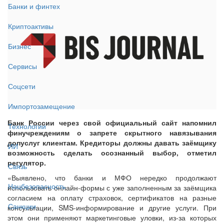
Банки и финтех
Криптоактивы
Бизнес
Сервисы
Соцсети
Импортозамещение
Банк России через свой официальный сайт напомнил
Технологии
финучреждениям о запрете скрытного навязывания
допуслуг клиентам. Кредиторы должны давать заёмщику
ИИ
возможность сделать осознанный выбор, отметил
регулятор.
Связь
«Выявлено, что банки и МФО нередко продолжают
Нацбезопасность
использовать онлайн-формы с уже заполненным за заёмщика
согласием на оплату страховок, сертификатов на разные
Санкции
консультации, SMS-информирование и другие услуги. При
этом они применяют маркетинговые уловки, из-за которых