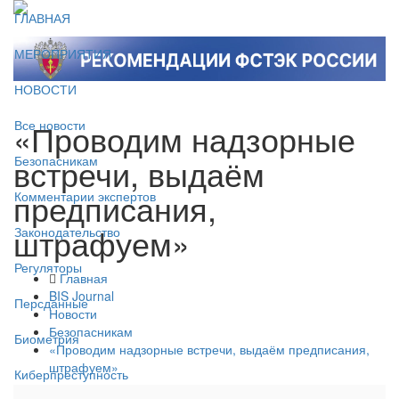
ГЛАВНАЯ
МЕРОПРИЯТИЯ
НОВОСТИ
«Проводим надзорные
Все новости
встречи, выдаём
Безопасникам
предписания,
Комментарии экспертов
штрафуем»
Законодательство
Регуляторы
Главная
BIS Journal
Персданные
Новости
Безопасникам
Биометрия
«Проводим надзорные встречи, выдаём предписания,
штрафуем»
Киберпреступность