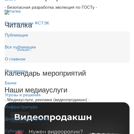
- Безопасная разработка эволюция по ГОСТу -
Читалка
Читалка
Рекомендации ФСТЭК
Публикации
Все публикации
Больше...
О главном
Календарь мероприятий
Регуляторы
Банки
Наши медиауслуги
Угрозы и решения
- Медиауслуги, реклама (видеопродакшн) -
Инфраструктура
Деловые мероприятия
Субъекты