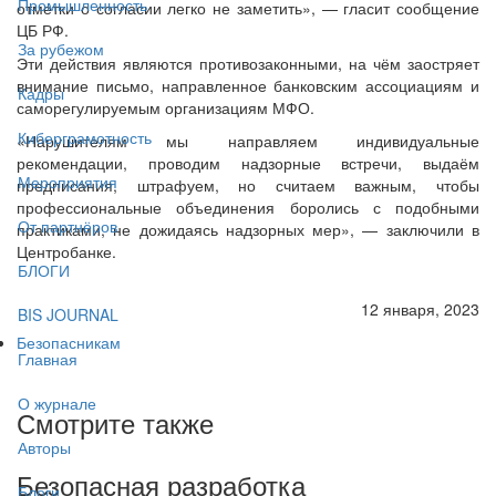
Промышленность
отметки о согласии легко не заметить», — гласит сообщение
ЦБ РФ.
За рубежом
Эти действия являются противозаконными, на чём заостряет
внимание письмо, направленное банковским ассоциациям и
Кадры
саморегулируемым организациям МФО.
Киберграмотность
«Нарушителям мы направляем индивидуальные
рекомендации, проводим надзорные встречи, выдаём
Мероприятия
предписания, штрафуем, но считаем важным, чтобы
профессиональные объединения боролись с подобными
От партнёров
практиками, не дожидаясь надзорных мер», — заключили в
Центробанке.
БЛОГИ
12 января, 2023
BIS JOURNAL
Безопасникам
Главная
О журнале
Смотрите также
Авторы
Безопасная разработка
Блоги