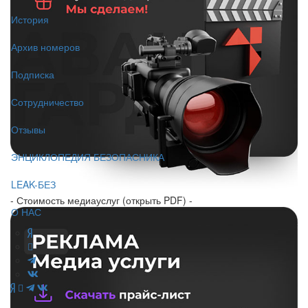
История
Архив номеров
Подписка
Сотрудничество
Отзывы
ЭНЦИКЛОПЕДИЯ БЕЗОПАСНИКА
LEAK-БЕЗ
- Стоимость медиауслуг (открыть PDF) -
О НАС