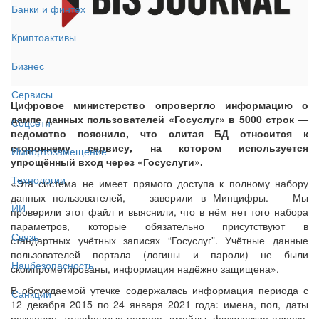
Банки и финтех
Криптоактивы
Бизнес
Сервисы
Цифровое министерство опровергло информацию о
дампе данных пользователей «Госуслуг» в 5000 строк —
Соцсети
ведомство пояснило, что слитая БД относится к
стороннему сервису, на котором используется
Импортозамещение
упрощённый вход через «Госуслуги».
Технологии
«Эта система не имеет прямого доступа к полному набору
данных пользователей, — заверили в Минцифры. — Мы
ИИ
проверили этот файл и выяснили, что в нём нет того набора
параметров, которые обязательно присутствуют в
Связь
стандартных учётных записях “Госуслуг”. Учётные данные
пользователей портала (логины и пароли) не были
Нацбезопасность
скомпрометированы, информация надёжно защищена».
В обсуждаемой утечке содержалась информация периода с
Санкции
12 декабря 2015 по 24 января 2021 года: имена, пол, даты
рождения, телефонные номера, имейлы, физические адреса,