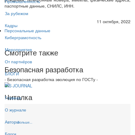
Промышленность
паспортные данные, СНИЛС, ИНН.
За рубежом
11 октября, 2022
Кадры
Персональные данные
Киберграмотность
Мероприятия
Смотрите также
От партнёров
Безопасная разработка
БЛОГИ
- Безопасная разработка эволюция по ГОСТу -
BIS JOURNAL
Читалка
Главная
О журнале
Авторы
Больше...
Блоги