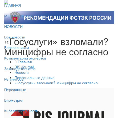
ГЛАВНАЯ
МЕРОПРИЯТИЯ
НОВОСТИ
«Госуслуги» взломали?
Все новости
Минцифры не согласно
Безопасникам
Комментарии экспертов
Главная
BIS Journal
Законодательство
Новости
Персональные данные
Регуляторы
«Госуслуги» взломали? Минцифры не согласно
Персданные
Биометрия
Киберпреступность