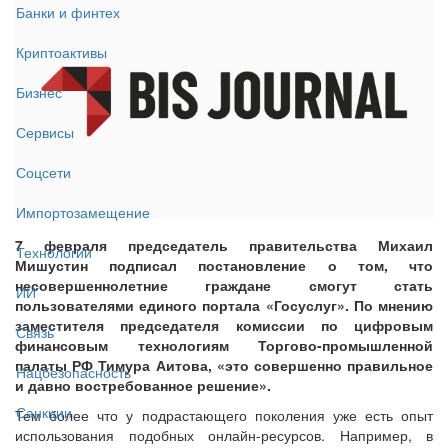
Банки и финтех
Криптоактивы
Бизнес
Сервисы
Соцсети
Импортозамещение
7 февраля председатель правительства Михаил
Технологии
Мишустин подписал постановление о том, что
несовершеннолетние граждане смогут стать
ИИ
пользователями единого портала «Госуслуг». По мнению
заместителя председателя комиссии по цифровым
Связь
финансовым технологиям Торгово-промышленной
палаты РФ Тимура Аитова, «это совершенно правильное
Нацбезопасность
и давно востребованное решение».
Санкции
Тем более что у подрастающего поколения уже есть опыт
использования подобных онлайн-ресурсов. Например, в