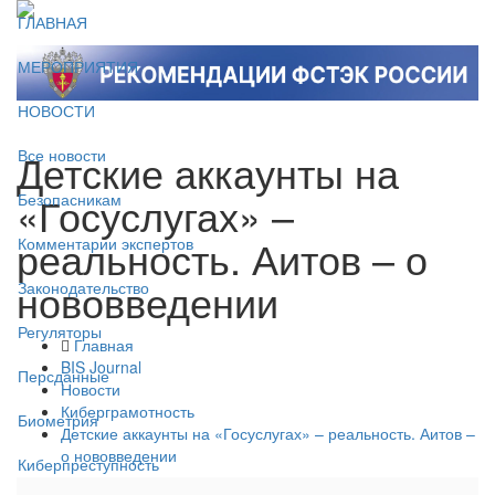
ГЛАВНАЯ
МЕРОПРИЯТИЯ
НОВОСТИ
Детские аккаунты на
Все новости
«Госуслугах» –
Безопасникам
реальность. Аитов – о
Комментарии экспертов
нововведении
Законодательство
Регуляторы
Главная
BIS Journal
Персданные
Новости
Киберграмотность
Биометрия
Детские аккаунты на «Госуслугах» – реальность. Аитов –
о нововведении
Киберпреступность