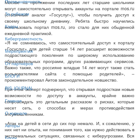
Промышленность
Москве на протяжении последних лет старшие школьники
могут самостоятельно открывать аккаунты на портале mos.ru
За рубежом
(столичный аналог «Госуслуг»), чтобы получить доступ к
своему школьному дневнику. Ребята быстро научились
Кадры
использовать портал mos.ru, это стало для них обыденной
ежедневной практикой.
Киберграмотность
«Я не сомневаюсь, что самостоятельный доступ к порталу
«Госуслуг» для детей старше 14 лет расширит возможности
Мероприятия
подрастающего поколения по широкому использованию
образовательных программ, других развивающих сервисов.
От партнёров
Важно также, что россияне младше 14 лет могут также стать
пользователями сайта с помощью родителей», –
БЛОГИ
прокомментировал Аитов законодательное новшество.
BIS JOURNAL
При этом эксперт подчеркнул, что открывая подросткам новые
возможности по доступу в аккаунты, крайне важно
Главная
сопровождать это детальным рассказом о рисках, которые
несет сеть, о способах и мерах противодействия
О журнале
злоумышленникам.
«Атак на детей в сети до сих пор немало. И, к сожалению, у
Авторы
них нет ни опыта, ни понимания того, как нужно действовать в
экстремальных ситуациях, связанных с киберугрозами. Вся
Блоги