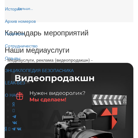
История
Больше...
Архив номеров
Календарь мероприятий
Подписка
Сотрудничество
Наши медиауслуги
Отзывы
- Медиауслуги, реклама (видеопродакшн) -
ЭНЦИКЛОПЕДИЯ БЕЗОПАСНИКА
LEAK-БЕЗ
О НАС