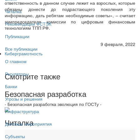
ответственность в данном случае лежит на взрослых, которые
обязаны донести до подрастающего поколения эту
Читалка
информацию, дать ребятам необходимые советы», – считает
зампредседателя комиссии по цифровым финансовым
Рекомендации ФСТЭК
технологиям ТПП РФ.
Публикации
9 февраля, 2022
Все публикации
Киберграмотность
О главном
Смотрите также
Регуляторы
Банки
Безопасная разработка
Угрозы и решения
- Безопасная разработка эволюция по ГОСТу -
Инфраструктура
Читалка
Деловые мероприятия
Субъекты