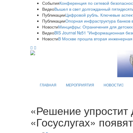
События
Конференция по сетевой безопаснос
Видео
Вышел в свет долгожданный пятидесяты
Публикации
Цифровой рубль. Ключевые аспек
Публикации
Опорная инфраструктура банков в
Новости
Минцифры: Ограничения для детских
Видео
BIS Journal №51 "Информационная без
Новости
В Москве прошла вторая инженерная
ГЛАВНАЯ
МЕРОПРИЯТИЯ
НОВОСТИ
«Решение упростит 
«Госуслугах» появят