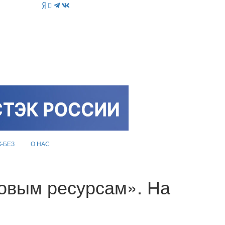
K-БЕЗ
О НАС
овым ресурсам». На