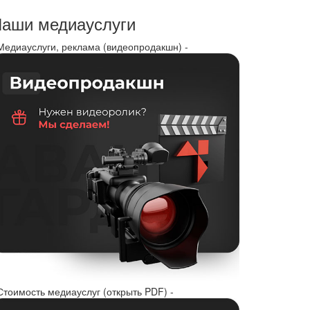
аши медиауслуги
 Медиауслуги, реклама (видеопродакшн) -
Стоимость медиауслуг (открыть PDF) -