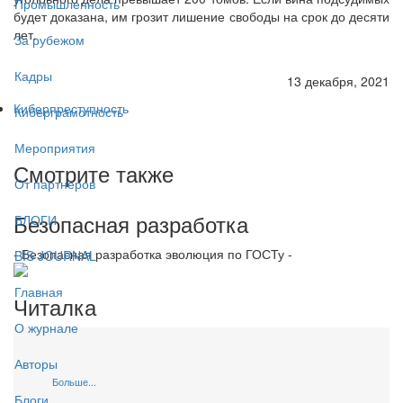
Промышленность
будет доказана, им грозит лишение свободы на срок до десяти
лет.
За рубежом
Кадры
13 декабря, 2021
Киберпреступность
Киберграмотность
Мероприятия
Смотрите также
От партнёров
Безопасная разработка
БЛОГИ
- Безопасная разработка эволюция по ГОСТу -
BIS JOURNAL
Главная
Читалка
О журнале
Авторы
Больше...
Блоги