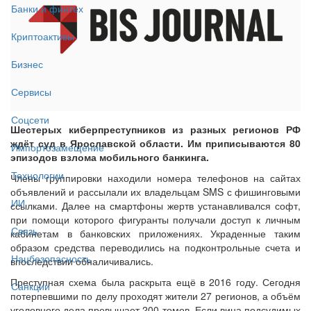
Банки и финтех
Криптоактивы
Бизнес
Сервисы
Соцсети
Шестерых киберпреступников из разных регионов РФ
ждёт суд в Ярославской области. Им приписываются 80
Импортозамещение
эпизодов взлома мобильного банкинга.
Технологии
Члены группировки находили номера телефонов на сайтах
объявлений и рассылали их владельцам SMS с фишинговыми
ИИ
ссылками. Далее на смартфоны жертв устанавливался софт,
при помощи которого фигуранты получали доступ к личным
Связь
кабинетам в банковских приложениях. Украденные таким
образом средства переводились на подконтрольные счета и
Нацбезопасность
впоследствии обналичивались.
Преступная схема была раскрыта ещё в 2016 году. Сегодня
Санкции
потерпевшими по делу проходят жители 27 регионов, а объём
уголовного дела превышает 200 томов. Если вина подсудимых