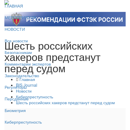
ГЛАВНАЯ
МЕРОПРИЯТИЯ
НОВОСТИ
Шесть российских
Все новости
хакеров предстанут
Безопасникам
перед судом
Комментарии экспертов
Законодательство
Главная
BIS Journal
Регуляторы
Новости
Киберпреступность
Персданные
Шесть российских хакеров предстанут перед судом
Биометрия
Киберпреступность