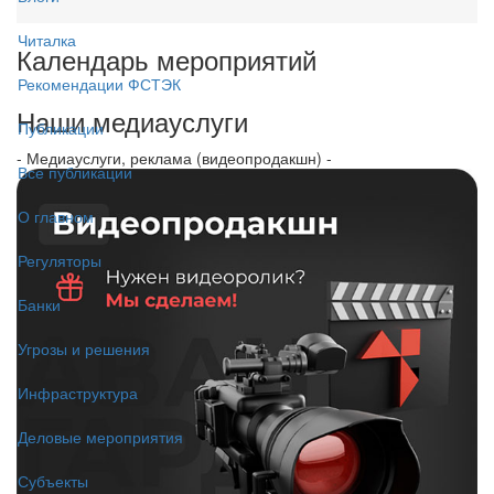
Читалка
Календарь мероприятий
Рекомендации ФСТЭК
Наши медиауслуги
Публикации
- Медиауслуги, реклама (видеопродакшн) -
Все публикации
О главном
Регуляторы
Банки
Угрозы и решения
Инфраструктура
Деловые мероприятия
Субъекты