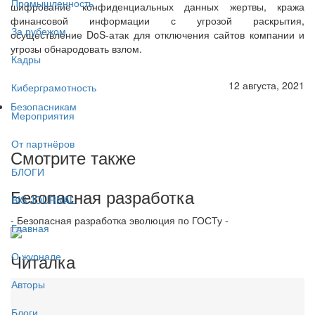
Промышленность
шифрование конфиденциальных данных жертвы, кража
финансовой информации с угрозой раскрытия,
За рубежом
осуществление DoS-атак для отключения сайтов компании и
угрозы обнародовать взлом.
Кадры
12 августа, 2021
Киберграмотность
Безопасникам
Мероприятия
От партнёров
Смотрите также
БЛОГИ
Безопасная разработка
BIS JOURNAL
- Безопасная разработка эволюция по ГОСТу -
Главная
Читалка
О журнале
Авторы
Блоги