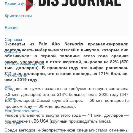
Банки и финтех
Криптоактивы
Бизнес
Сервисы
Эксперты из Palo Alto Networks проанализировали
деятельность кибервымогателей и выкупов, которые они
Соцсети
обозначали: в первой половине этого года средняя
сумма, уплаченная в итоге жертвой, выросла на 82% (570
Импортозамещение
тыс. долларов). В прошлом году эта цифра равнялась
312 тыс. долларов, что в свою очередь на 171% больше,
Технологии
чем в 2019 году.
ИИ
Средняя же сумма изначально требуемого выкупа составила
5,3 млн долларов; это на 518% больше, чем в 2020 году (847
Связь
тыс. долларов). Самый крупный запрос — 50 млн долларов (в
прошлом году — 30 млн. долларов).
Нацбезопасность
Рекорд уплаченного выкупа этого года — 11 млн. долларов —
принадлежит JBS USA (крупный производитель мяса).
Санкции
Среди методов киберпрестпуников специалистами отмечены