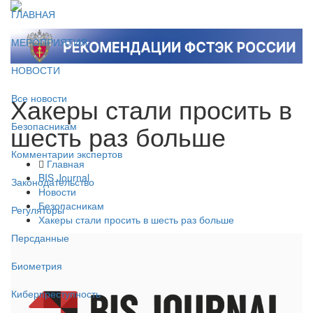
ГЛАВНАЯ
МЕРОПРИЯТИЯ
НОВОСТИ
Хакеры стали просить в
Все новости
шесть раз больше
Безопасникам
Комментарии экспертов
Главная
BIS Journal
Законодательство
Новости
Безопасникам
Регуляторы
Хакеры стали просить в шесть раз больше
Персданные
Биометрия
Киберпреступность