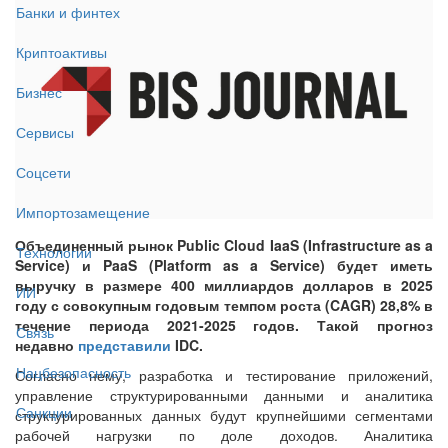
Банки и финтех
Криптоактивы
Бизнес
Сервисы
Соцсети
Импортозамещение
Объединенный рынок Public Cloud IaaS (Infrastructure as a
Технологии
Service) и PaaS (Platform as a Service) будет иметь
выручку в размере 400 миллиардов долларов в 2025
ИИ
году с совокупным годовым темпом роста (CAGR) 28,8% в
течение периода 2021-2025 годов. Такой прогноз
Связь
недавно
представили
IDC.
Нацбезопасность
Согласно нему, разработка и тестирование приложений,
управление структурированными данными и аналитика
Санкции
структурированных данных будут крупнейшими сегментами
рабочей нагрузки по доле доходов. Аналитика