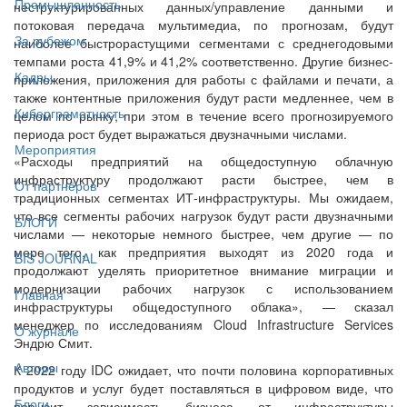
Промышленность
неструктурированных данных/управление данными и
потоковая передача мультимедиа, по прогнозам, будут
За рубежом
наиболее быстрорастущими сегментами с среднегодовыми
темпами роста 41,9% и 41,2% соответственно. Другие бизнес-
Кадры
приложения, приложения для работы с файлами и печати, а
также контентные приложения будут расти медленнее, чем в
Киберграмотность
целом по рынку, при этом в течение всего прогнозируемого
периода рост будет выражаться двузначными числами.
Мероприятия
«Расходы предприятий на общедоступную облачную
инфраструктуру продолжают расти быстрее, чем в
От партнёров
традиционных сегментах ИТ-инфраструктуры. Мы ожидаем,
что все сегменты рабочих нагрузок будут расти двузначными
БЛОГИ
числами — некоторые немного быстрее, чем другие — по
мере того, как предприятия выходят из 2020 года и
BIS JOURNAL
продолжают уделять приоритетное внимание миграции и
модернизации рабочих нагрузок с использованием
Главная
инфраструктуры общедоступного облака», — сказал
менеджер по исследованиям Cloud Infrastructure Services
О журнале
Эндрю Смит.
Авторы
К 2022 году IDC ожидает, что почти половина корпоративных
продуктов и услуг будет поставляться в цифровом виде, что
Блоги
повысит зависимость бизнеса от инфраструктуры