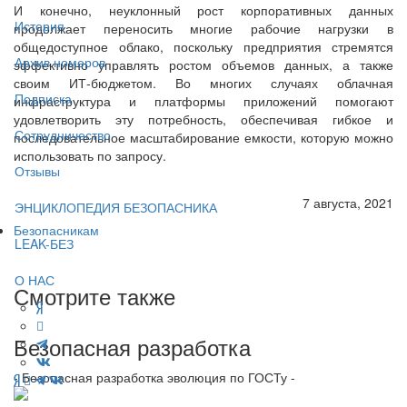
И конечно, неуклонный рост корпоративных данных
История
продолжает переносить многие рабочие нагрузки в
общедоступное облако, поскольку предприятия стремятся
Архив номеров
эффективно управлять ростом объемов данных, а также
своим ИТ-бюджетом. Во многих случаях облачная
Подписка
инфраструктура и платформы приложений помогают
удовлетворить эту потребность, обеспечивая гибкое и
Сотрудничество
последовательное масштабирование емкости, которую можно
использовать по запросу.
Отзывы
7 августа, 2021
ЭНЦИКЛОПЕДИЯ БЕЗОПАСНИКА
Безопасникам
LEAK-БЕЗ
О НАС
Смотрите также
Безопасная разработка
- Безопасная разработка эволюция по ГОСТу -