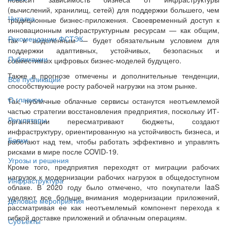
(вычислений, хранилищ, сетей) для поддержки большего, чем
Читалка
традиционные бизнес-приложения. Своевременный доступ к
инновационным инфраструктурным ресурсам — как общим,
Рекомендации ФСТЭК
так и выделенным — будет обязательным условием для
поддержки адаптивных, устойчивых, безопасных и
Публикации
совместимых цифровых бизнес-моделей будущего.
Также в прогнозе отмечены и дополнительные тенденции,
Все публикации
способствующие росту рабочей нагрузки на этом рынке.
О главном
Так, публичные облачные сервисы останутся неотъемлемой
частью стратегии восстановления предприятия, поскольку ИТ-
Регуляторы
организации пересматривают бюджеты, создают
инфраструктуру, ориентированную на устойчивость бизнеса, и
Банки
работают над тем, чтобы работать эффективно и управлять
рисками в мире после COVID-19.
Угрозы и решения
Кроме того, предприятия переходят от миграции рабочих
нагрузок к модернизации рабочих нагрузок в общедоступном
Инфраструктура
облаке. В 2020 году было отмечено, что покупатели IaaS
уделяют все больше внимания модернизации приложений,
Деловые мероприятия
рассматривая ее как неотъемлемый компонент перехода к
гибкой доставке приложений и облачным операциям.
Субъекты