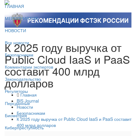
ГЛАВНАЯ
МЕРОПРИЯТИЯ
НОВОСТИ
К 2025 году выручка от
Все новости
Public Cloud IaaS и PaaS
Безопасникам
составит 400 млрд
Комментарии экспертов
долларов
Законодательство
Регуляторы
Главная
BIS Journal
Персданные
Новости
Безопасникам
Биометрия
К 2025 году выручка от Public Cloud IaaS и PaaS составит
400 млрд долларов
Киберпреступность