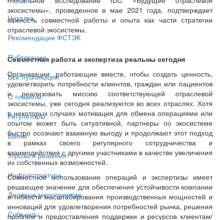
экосистемы», проведенное в мае 2021 года, подтверждает
Читалка
важность совместной работы и опыта как части стратегии
отраслевой экосистемы.
Рекомендации ФСТЭК
Публикации
Совместная работа и экспертиза реальны сегодня
Организации, работающие вместе, чтобы создать ценность,
Все публикации
удовлетворить потребности клиентов, граждан или пациентов
и реализовать миссию соответствующей отраслевой
О главном
экосистемы, уже сегодня реализуются во всех отраслях. Хотя
в некоторых случаях мотивация для обмена операциями или
Регуляторы
опытом может быть ситуативной, партнеры по экосистеме
быстро осознают взаимную выгоду и продолжают этот подход
Банки
в рамках своего регулярного сотрудничества и
взаимодействия с другими участниками в качестве увеличения
Угрозы и решения
их собственных возможностей.
Инфраструктура
Совместное использование операций и экспертизы имеет
решающее значение для обеспечения устойчивости компании
Деловые мероприятия
и гибкости масштабирования производственных мощностей и
инноваций для удовлетворения потребностей рынка, решения
Субъекты
проблем и предоставления поддержки и ресурсов клиентам/