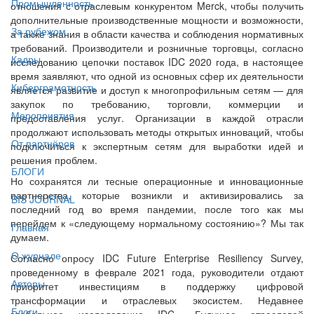
Промышленность
отношения с отраслевым конкурентом Merck, чтобы получить
дополнительные производственные мощности и возможности,
За рубежом
а также знания в области качества и соблюдения нормативных
требований. Производители и розничные торговцы, согласно
Кадры
исследованию цепочки поставок IDC 2020 года, в настоящее
время заявляют, что одной из основных сфер их деятельности
Киберграмотность
является развитие и доступ к многопрофильным сетям — для
закупок по требованию, торговли, коммерции и
Мероприятия
предоставления услуг. Организации в каждой отрасли
продолжают использовать методы открытых инноваций, чтобы
От партнёров
подключиться к экспертным сетям для выработки идей и
решения проблем.
БЛОГИ
Но сохранятся ли тесные операционные и инновационные
партнерства, которые возникли и активизировались за
BIS JOURNAL
последний год во время пандемии, после того как мы
перейдем к «следующему нормальному состоянию»? Мы так
Главная
думаем.
О журнале
Согласно опросу IDC Future Enterprise Resiliency Survey,
проведенному в феврале 2021 года, руководители отдают
Авторы
приоритет инвестициям в поддержку цифровой
трансформации и отраслевых экосистем. Недавнее
Блоги
глобальное исследование IDC «Будущее отраслевой