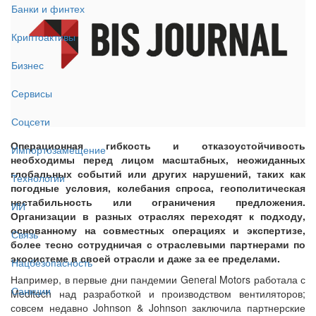
Банки и финтех
Криптоактивы
Бизнес
Сервисы
Соцсети
Операционная гибкость и отказоустойчивость
Импортозамещение
необходимы перед лицом масштабных, неожиданных
глобальных событий или других нарушений, таких как
Технологии
погодные условия, колебания спроса, геополитическая
нестабильность или ограничения предложения.
ИИ
Организации в разных отраслях переходят к подходу,
основанному на совместных операциях и экспертизе,
Связь
более тесно сотрудничая с отраслевыми партнерами по
экосистеме в своей отрасли и даже за ее пределами.
Нацбезопасность
Например, в первые дни пандемии General Motors работала с
Санкции
Meditech над разработкой и производством вентиляторов;
совсем недавно Johnson & Johnson заключила партнерские