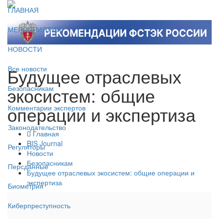
ГЛАВНАЯ
МЕРОПРИЯТИЯ
НОВОСТИ
Будущее отраслевых
Все новости
экосистем: общие
Безопасникам
операции и экспертиза
Комментарии экспертов
Законодательство
Главная
BIS Journal
Регуляторы
Новости
Безопасникам
Персданные
Будущее отраслевых экосистем: общие операции и
экспертиза
Биометрия
Киберпреступность