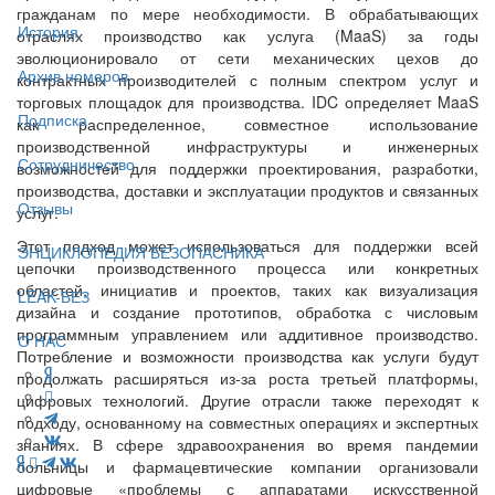
гражданам по мере необходимости. В обрабатывающих
История
отраслях производство как услуга (MaaS) за годы
эволюционировало от сети механических цехов до
Архив номеров
контрактных производителей с полным спектром услуг и
торговых площадок для производства. IDC определяет MaaS
Подписка
как распределенное, совместное использование
производственной инфраструктуры и инженерных
Сотрудничество
возможностей для поддержки проектирования, разработки,
производства, доставки и эксплуатации продуктов и связанных
Отзывы
услуг.
Этот подход может использоваться для поддержки всей
ЭНЦИКЛОПЕДИЯ БЕЗОПАСНИКА
цепочки производственного процесса или конкретных
областей, инициатив и проектов, таких как визуализация
LEAK-БЕЗ
дизайна и создание прототипов, обработка с числовым
программным управлением или аддитивное производство.
О НАС
Потребление и возможности производства как услуги будут
продолжать расширяться из-за роста третьей платформы,
цифровых технологий. Другие отрасли также переходят к
подходу, основанному на совместных операциях и экспертных
знаниях. В сфере здравоохранения во время пандемии
больницы и фармацевтические компании организовали
цифровые «проблемы с аппаратами искусственной