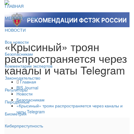
ГЛАВНАЯ
МЕРОПРИЯТИЯ
НОВОСТИ
«Крысиный» троян
Все новости
распространяется через
Безопасникам
каналы и чаты Telegram
Комментарии экспертов
Законодательство
Главная
BIS Journal
Регуляторы
Новости
Безопасникам
Персданные
«Крысиный» троян распространяется через каналы и
чаты Telegram
Биометрия
Киберпреступность