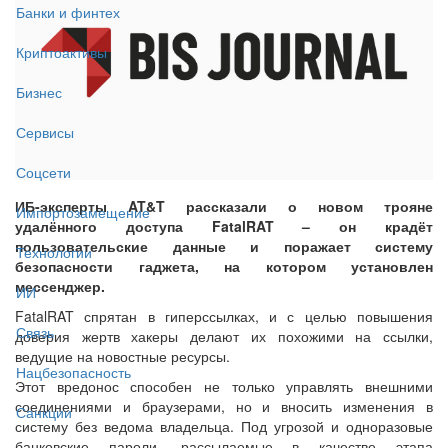
Банки и финтех
Криптоактивы
Бизнес
Сервисы
Соцсети
ИБ-эксперты AT&T рассказали о новом трояне
Импортозамещение
удалённого доступа FatalRAT – он крадёт
пользовательские данные и поражает систему
Технологии
безопасности гаджета, на котором установлен
мессенджер.
ИИ
FatalRAT спрятан в гиперссылках, и с целью повышения
Связь
доверия жертв хакеры делают их похожими на ссылки,
ведущие на новостные ресурсы.
Нацбезопасность
Этот вредонос способен не только управлять внешними
соединениями и браузерами, но и вносить изменения в
Санкции
систему без ведома владельца. Под угрозой и одноразовые
банковские пароли, рассылаемые в качестве этапа