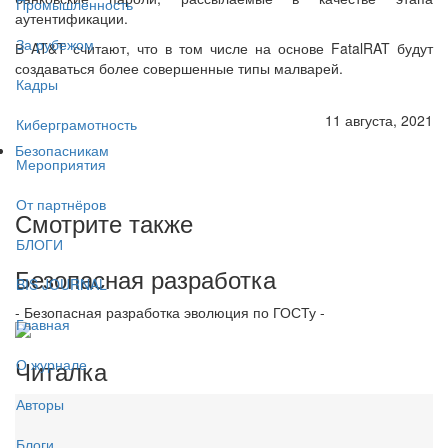
Промышленность
аутентификации.
За рубежом
В AT&T считают, что в том числе на основе FatalRAT будут
создаваться более совершенные типы малварей.
Кадры
11 августа, 2021
Киберграмотность
Безопасникам
Мероприятия
От партнёров
Смотрите также
БЛОГИ
Безопасная разработка
BIS JOURNAL
- Безопасная разработка эволюция по ГОСТу -
Главная
Читалка
О журнале
Авторы
Блоги