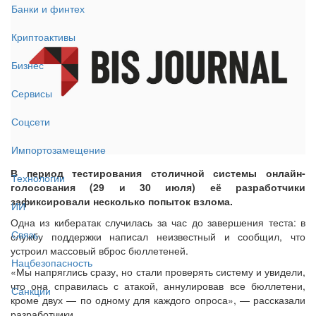
Банки и финтех
Криптоактивы
Бизнес
Сервисы
Соцсети
Импортозамещение
В период тестирования столичной системы онлайн-
Технологии
голосования (29 и 30 июля) её разработчики
зафиксировали несколько попыток взлома.
ИИ
Одна из кибератак случилась за час до завершения теста: в
Связь
службу поддержки написал неизвестный и сообщил, что
устроил массовый вброс бюллетеней.
Нацбезопасность
«Мы напряглись сразу, но стали проверять систему и увидели,
что она справилась с атакой, аннулировав все бюллетени,
Санкции
кроме двух — по одному для каждого опроса», — рассказали
разработчики.