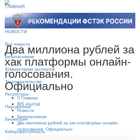
ГЛАВНАЯ
МЕРОПРИЯТИЯ
НОВОСТИ
Два миллиона рублей за
Все новости
хак платформы онлайн-
Безопасникам
голосования.
Комментарии экспертов
Официально
Законодательство
Регуляторы
Главная
BIS Journal
Персданные
Новости
Безопасникам
Биометрия
Два миллиона рублей за хак платформы онлайн-
голосования. Официально
Киберпреступность