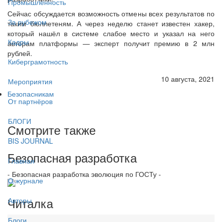
Промышленность
Сейчас обсуждается возможность отмены всех результатов по
За рубежом
таким бюллетеням. А через неделю станет известен хакер,
который нашёл в системе слабое место и указал на него
Кадры
авторам платформы — эксперт получит премию в 2 млн
рублей.
Киберграмотность
10 августа, 2021
Мероприятия
Безопасникам
От партнёров
БЛОГИ
Смотрите также
BIS JOURNAL
Безопасная разработка
Главная
- Безопасная разработка эволюция по ГОСТу -
О журнале
Читалка
Авторы
Блоги