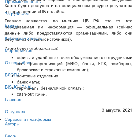
Промышленность
Карта будет доступна и на официальном ресурсе регулятора
и в приложении «ЦБ онлайн».
За рубежом
Главное новшество, по мнению ЦБ РФ, это то, что
Кадры
передаваемая им информация — официальная (сейчас
данные либо предоставляются организациями, либо они
Киберграмотность
берутся из открытых источников).
Итого будут отображаться:
Мероприятия
офисы и удалённые точки обслуживания с сотрудниками
От партнёров
всех финорганизаций (МФО, банки, КПК, ломбарды,
брокерские и страховые компании);
БЛОГИ
почтовые отделения;
банкоматы;
BIS JOURNAL
терминалы безналичной оплаты;
cash-out точки.
Главная
3 августа, 2021
О журнале
Сервисы и платформы
Авторы
Блоги