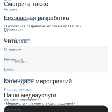
Смотрите также
Читалка
Безопасная разработка
Рекомендации ФСТЭК
- Безопасная разработка эволюция по ГОСТу -
Публикации
Читалка
Все публикации
О главном
Регуляторы
Больше...
Банки
Календарь мероприятий
Угрозы и решения
Инфраструктура
Наши медиауслуги
Деловые мероприятия
- Медиауслуги, реклама (видеопродакшн) -
Субъекты