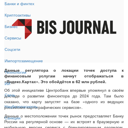
Банки и финтех
Криптоактивы
Бизнес
Сервисы
Соцсети
Импортозамещение
Данные регулятора о локации точек доступа к
Технологии
финансовым услугам начнут отображаться в
«Яндекс.Картах». Это обойдётся в 62 млн рублей.
ИИ
Об этой инициативе Центробанк впервые упомянул в своём
Связь
докладе о развитии финсектора до 2024 года. Там было
сказано, что карту запустят на базе «одного из ведущих
Нацбезопасность
российских картографических сервисов».
Данные о местоположении точек рынок предоставляет Банку
Санкции
России на регулярной основе — их встроят в браузерную и
мобильную версии сервиса с брендированным разделом.