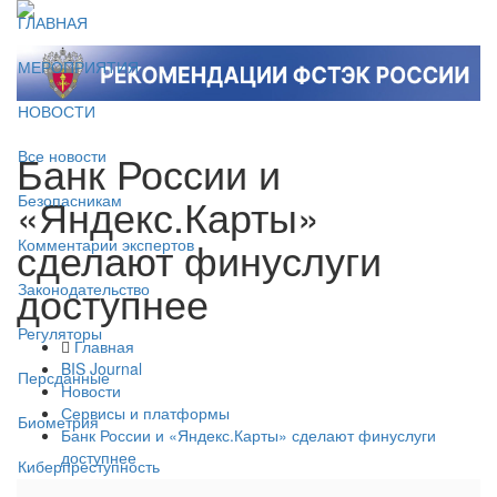
ГЛАВНАЯ
МЕРОПРИЯТИЯ
НОВОСТИ
Банк России и
Все новости
«Яндекс.Карты»
Безопасникам
сделают финуслуги
Комментарии экспертов
доступнее
Законодательство
Регуляторы
Главная
BIS Journal
Персданные
Новости
Сервисы и платформы
Биометрия
Банк России и «Яндекс.Карты» сделают финуслуги
доступнее
Киберпреступность