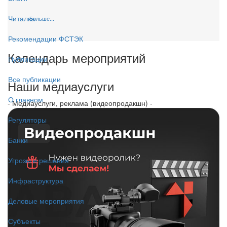
Читалка
Больше...
Рекомендации ФСТЭК
Календарь мероприятий
Публикации
Все публикации
Наши медиауслуги
О главном
- Медиауслуги, реклама (видеопродакшн) -
Регуляторы
Банки
Угрозы и решения
Инфраструктура
Деловые мероприятия
Субъекты