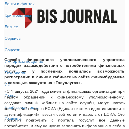
Банки и финтех
Криптоактивы
Бизнес
Сервисы
Соцсети
Служба финансового уполномоченного упростила
Импортозамещение
порядок взаимодействия с потребителями финансовых
услуг — у последних появилась возможность
Технологии
регистрации в личном кабинете на сайте финомбудсмена
с помощью аккаунта на «Госуслугах».
ИИ
«С 1 августа 2021 года клиенты финансовых организаций при
Связь
первом обращении к финансовому уполномоченному,
создавая личный кабинет на сайте службы, могут нажать
Нацбезопасность
кнопку «Войти через ЕСИА (Единая система идентификации и
аутентификации)», ввести свой логин и пароль от ЕСИА. Это
Санкции
позволит подгрузить с портала госуслуг все данные
потребителя, и ему не нужно заполнять информацию о себе в