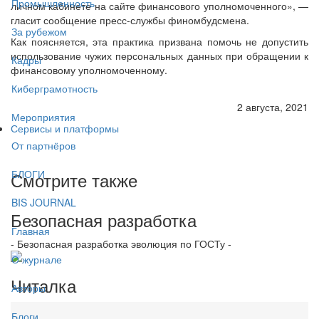
Промышленность
личном кабинете на сайте финансового уполномоченного», —
гласит сообщение пресс-службы финомбудсмена.
За рубежом
Как поясняется, эта практика призвана помочь не допустить
использование чужих персональных данных при обращении к
Кадры
финансовому уполномоченному.
Киберграмотность
2 августа, 2021
Мероприятия
Сервисы и платформы
От партнёров
БЛОГИ
Смотрите также
BIS JOURNAL
Безопасная разработка
Главная
- Безопасная разработка эволюция по ГОСТу -
О журнале
Читалка
Авторы
Блоги