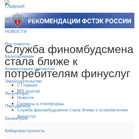
ГЛАВНАЯ
МЕРОПРИЯТИЯ
НОВОСТИ
Служба финомбудсмена
Все новости
стала ближе к
Безопасникам
потребителям финуслуг
Комментарии экспертов
Законодательство
Главная
BIS Journal
Регуляторы
Новости
Сервисы и платформы
Персданные
Служба финомбудсмена стала ближе к потребителям
финуслуг
Биометрия
Киберпреступность