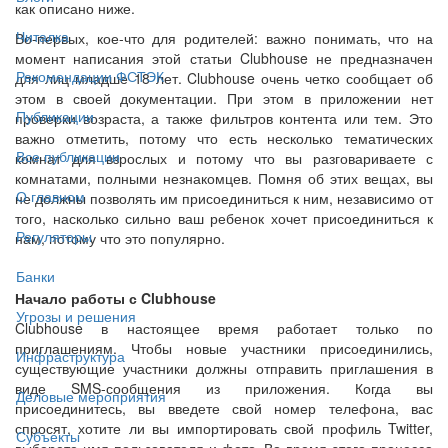
как описано ниже.
Читалка
Во-первых, кое-что для родителей: важно понимать, что на
момент написания этой статьи Clubhouse не предназначен
Рекомендации ФСТЭК
для лиц младше 18 лет. Clubhouse очень четко сообщает об
этом в своей документации. При этом в приложении нет
Публикации
проверки возраста, а также фильтров контента или тем. Это
важно отметить, потому что есть несколько тематических
Все публикации
комнат для взрослых и потому что вы разговариваете с
комнатами, полными незнакомцев. Помня об этих вещах, вы
О главном
не должны позволять им присоединиться к ним, независимо от
того, насколько сильно ваш ребенок хочет присоединиться к
Регуляторы
нам, потому что это популярно.
Банки
Начало работы с Clubhouse
Угрозы и решения
Clubhouse в настоящее время работает только по
приглашениям. Чтобы новые участники присоединились,
Инфраструктура
существующие участники должны отправить приглашения в
виде SMS-сообщения из приложения. Когда вы
Деловые мероприятия
присоединитесь, вы введете свой номер телефона, вас
спросят, хотите ли вы импортировать свой профиль Twitter,
Субъекты
выберете имя пользователя и фото. Во время этого процесса