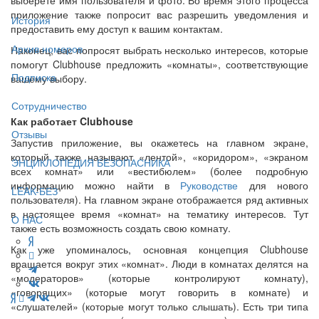
приложение также попросит вас разрешить уведомления и
История
предоставить ему доступ к вашим контактам.
Архив номеров
Наконец, вас попросят выбрать несколько интересов, которые
помогут Clubhouse предложить «комнаты», соответствующие
Подписка
вашему выбору.
Сотрудничество
Как работает Clubhouse
Отзывы
Запустив приложение, вы окажетесь на главном экране,
который также называют «лентой», «коридором», «экраном
ЭНЦИКЛОПЕДИЯ БЕЗОПАСНИКА
всех комнат» или «вестибюлем» (более подробную
информацию можно найти в
Руководстве
для нового
LEAK-БЕЗ
пользователя). На главном экране отображается ряд активных
в настоящее время «комнат» на тематику интересов. Тут
О НАС
также есть возможность создать свою комнату.
Как уже упоминалось, основная концепция Clubhouse
вращается вокруг этих «комнат». Люди в комнатах делятся на
«модераторов» (которые контролируют комнату),
«говорящих» (которые могут говорить в комнате) и
«слушателей» (которые могут только слышать). Есть три типа