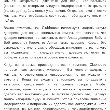
комнат: «открытые» (открытые для всех), «социальные»
(только те, за которыми следуют модераторы) и «закрытые»
(только для добавленных участников). Открытые тематические
комнаты могут отображать свои темы, чтобы другие могли их
найти.
Важно отметить, как Clubhouse использует модель «круга
доверия» для своих социальных комнат, что означает, что
доверие является транзитивным: если Алиса доверяет Бобу, а
Боб доверяет Кэрол, то Алиса также доверяет Кэрол. Это
означает, что очень важно обращать внимание на то, на кого
вы подписаны (и, следовательно, доверяете), если вы
собираетесь использовать социальные комнаты.
Когда вы впервые присоединяетесь к комнате, Clubhouse
попросит вас включить микрофон. Вы можете входить в
комнаты с отключенным микрофоном, но не можете их
включать. Когда вы входите в комнату, вы попадаете в
категорию слушателей и не можете говорить. Чтобы
выступить, один из модераторов комнаты должен сначала
сделать вас выступающим. Вы можете сделать это, щелкнув
значок «поднять руку» в комнате, чтобы привлечь внимание
модераторов и попросить их сделать вас докладчиком. Став
спикером, вы можете разговаривать и взаимодействовать с