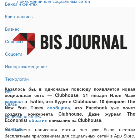
приложении для социальных сетей
Банки и финтех
Криптоактивы
Бизнес
Сервисы
Соцсети
Импортозамещение
Технологии
Казалось бы, в одночасье повсюду появляется новая
ИИ
социальная сеть — Clubhouse. 31 января Илон Маск
написал
в Twitter, что будет в Clubhouse. 10 февраля The
Связь
New York Times
сообщила
, что Facebook уже хочет
создать конкурента Clubhouse. Даже журнал The
Нацбезопасность
Economist
обратил
внимание на Clubhouse.
Санкции
На момент написания статьи оно уже было шестым
бесплатным приложением для социальных сетей в App Store.