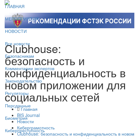
ГЛАВНАЯ
МЕРОПРИЯТИЯ
НОВОСТИ
Clubhouse:
Все новости
безопасность и
Безопасникам
конфиденциальность в
Комментарии экспертов
новом приложении для
Законодательство
социальных сетей
Регуляторы
Персданные
Главная
BIS Journal
Биометрия
Новости
Киберграмотность
Киберпреступность
Clubhouse: безопасность и конфиденциальность в новом