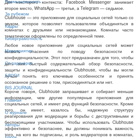
Промышленность
Для некоторого контекста: Facebook Messenger занимает
второе место, WhatsApp — третье, а Telegram — седьмое.
За рубежом
Clubhouse — это приложение для социальных сетей только со
звуком, которое позволяет пользователям объединяться в
Кадры
комнатах с друзьями или незнакомцами. Комнаты часто
тематически оформлены по определенной теме.
Киберграмотность
Любое новое приложение для социальных сетей может
Мероприятия
вызвать опасения по поводу безопасности и
конфиденциальности. Этот пост предназначен для того, чтобы
От партнёров
дать вам быстрый содержательный обзор безопасности,
защиты и конфиденциальности Clubhouse, чтобы вы могли
БЛОГИ
лучше понять его ключевые особенности и принять
осознанное решение о том, присоединяться или нет.
BIS JOURNAL
Короче говоря, Clubhouse запрашивает и собирает меньше
информации, чем другие популярные приложения для
Главная
социальных сетей, и имеет ряд функций безопасности. Кроме
того, он имеет, казалось бы, надежную структуру
О журнале
реагирования для модерации и борьбы с деструктивными и
беспокоящими участниками. Чтобы использовать Clubhouse
Авторы
эффективно и безопаснее, вы должны понимать важность
того, на кого вы подписаны, и роль модераторов в комнатах,
Блоги