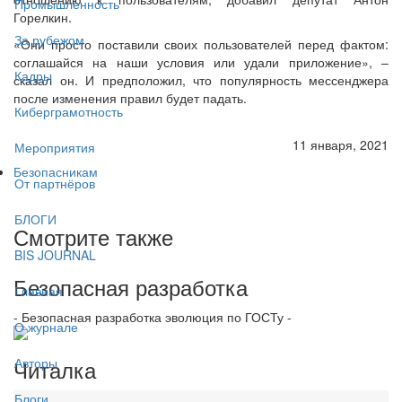
Промышленность
Горелкин.
За рубежом
«Они просто поставили своих пользователей перед фактом:
соглашайся на наши условия или удали приложение», –
Кадры
сказал он. И предположил, что популярность мессенджера
после изменения правил будет падать.
Киберграмотность
11 января, 2021
Мероприятия
Безопасникам
От партнёров
БЛОГИ
Смотрите также
BIS JOURNAL
Безопасная разработка
Главная
- Безопасная разработка эволюция по ГОСТу -
О журнале
Читалка
Авторы
Блоги