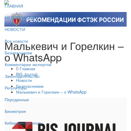
ГЛАВНАЯ
МЕРОПРИЯТИЯ
НОВОСТИ
Малькевич и Горелкин –
Все новости
о WhatsApp
Безопасникам
Комментарии экспертов
Главная
BIS Journal
Законодательство
Новости
Безопасникам
Регуляторы
Малькевич и Горелкин – о WhatsApp
Персданные
Биометрия
Киберпреступность