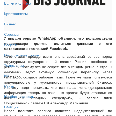
Банки и финтех
Криптоактивы
Бизнес
Сервисы
7 января сервис WhatsApp объявил, что пользователи
мессенджера должны делиться данными с его
Соцсети
материнской компанией Facebook.
Импортозамещение
«Это ставит прежде всего очень серьёзный вопрос перед
структурами государственной власти России, особенно в
Технологии
регионах, потому что не секрет, что в каждом регионе страны
чиновники ведут активную служебную переписку через
ИИ
WhatsApp, создают рабочие чаты. Такие же чаты пользуются
популярностью у журналистов, представителей бизнеса.
Связь
Поэтому надо понимать, что вся наша конфиденциальная
информация теперь на законных правах будет становиться
Нацбезопасность
достоянием западных спецслужб», – заявил член
Общественной палаты РФ Александр Малькевич.
Санкции
Новая политика сервиса является недружественной по
отношению к пользователям, добавил депутат Антон