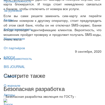
Промышленность
карта блокируется. И тогда стоит немедленно связаться
с банком, чтобы отключить от номера все услуги.
За рубежом
Если вы сами решите заменить сим-карту или перейти
Кадры
со своим номером к другому оператору, стоит предупредить
об этом свой банк, чтобы он не отключал SMS-сервис. Банки
Киберграмотность
всегда проводят идентификацию клиентов. Вероятность, что
мошенник пройдет проверку и продолжит получать SMS-коды,
Мероприятия
очень мала.
От партнёров
9 сентября, 2020
БЛОГИ
Киберграмотность
BIS JOURNAL
Смотрите также
Главная
О журнале
Безопасная разработка
Авторы
- Безопасная разработка эволюция по ГОСТу -
Блоги