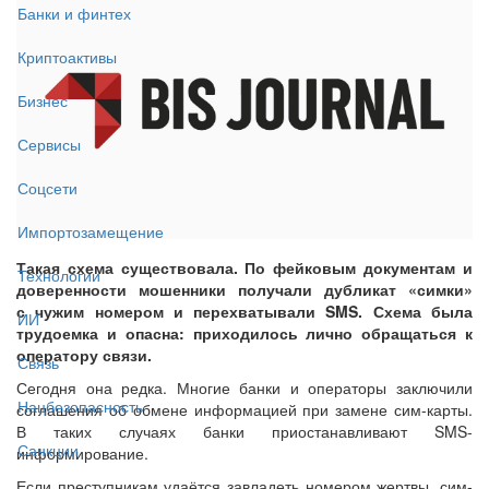
Банки и финтех
Криптоактивы
Бизнес
Сервисы
Соцсети
Импортозамещение
Такая схема существовала. По фейковым документам и
Технологии
доверенности мошенники получали дубликат «симки»
с чужим номером и перехватывали SMS. Схема была
ИИ
трудоемка и опасна: приходилось лично обращаться к
оператору связи.
Связь
Сегодня она редка. Многие банки и операторы заключили
Нацбезопасность
соглашения об обмене информацией при замене сим-карты.
В таких случаях банки приостанавливают SMS-
Санкции
информирование.
Если преступникам удаётся завладеть номером жертвы, сим-