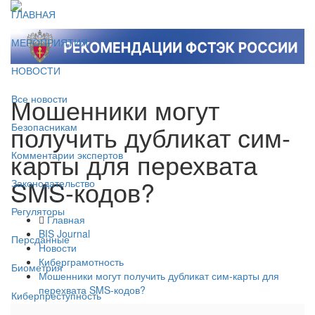
ГЛАВНАЯ
МЕРОПРИЯТИЯ
НОВОСТИ
Мошенники могут
Все новости
получить дубликат сим-
Безопасникам
карты для перехвата
Комментарии экспертов
SMS-кодов?
Законодательство
Регуляторы
Главная
BIS Journal
Персданные
Новости
Киберграмотность
Биометрия
Мошенники могут получить дубликат сим-карты для
перехвата SMS-кодов?
Киберпреступность