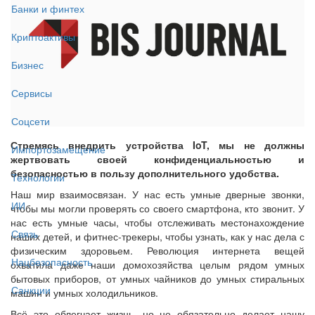
Банки и финтех
Криптоактивы
Бизнес
Сервисы
Соцсети
Стремясь внедрить устройства IoT, мы не должны
Импортозамещение
жертвовать своей конфиденциальностью и
безопасностью в пользу дополнительного удобства.
Технологии
Наш мир взаимосвязан. У нас есть умные дверные звонки,
ИИ
чтобы мы могли проверять со своего смартфона, кто звонит. У
нас есть умные часы, чтобы отслеживать местонахождение
Связь
наших детей, и фитнес-трекеры, чтобы узнать, как у нас дела с
физическим здоровьем. Революция интернета вещей
Нацбезопасность
охватила даже наши домохозяйства целым рядом умных
бытовых приборов, от умных чайников до умных стиральных
Санкции
машин и умных холодильников.
Всё это облегчает жизнь, но не обязательно делает нашу