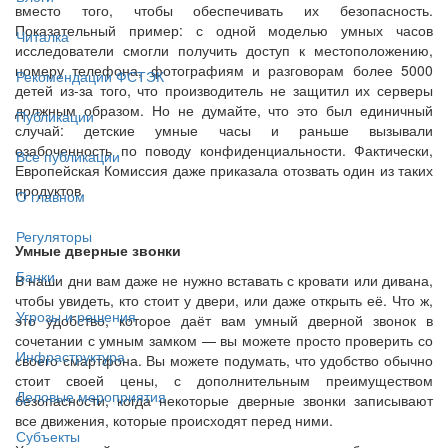
вместо того, чтобы обеспечивать их безопасность.
Показательный пример: с одной моделью умных часов
Читалка
исследователи смогли получить доступ к местоположению,
номеру телефона, фотографиям и разговорам более 5000
Рекомендации ФСТЭК
детей из-за того, что производитель не защитил их серверы
должным образом. Но не думайте, что это был единичный
Публикации
случай: детские умные часы и раньше вызывали
озабоченность по поводу конфиденциальности. Фактически,
Все публикации
Европейская Комиссия даже приказала отозвать один из таких
продуктов.
О главном
Регуляторы
Умные дверные звонки
Банки
В наши дни вам даже не нужно вставать с кровати или дивана,
чтобы увидеть, кто стоит у двери, или даже открыть её. Что ж,
Угрозы и решения
это удобство, которое даёт вам умный дверной звонок в
сочетании с умным замком — вы можете просто проверить со
Инфраструктура
своего смартфона. Вы можете подумать, что удобство обычно
стоит своей цены, с дополнительным преимуществом
Деловые мероприятия
безопасности, когда некоторые дверные звонки записывают
все движения, которые происходят перед ними.
Субъекты