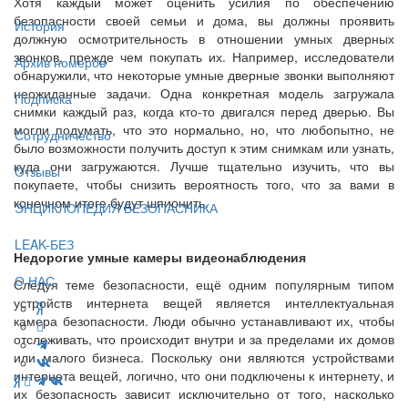
Хотя каждый может оценить усилия по обеспечению
безопасности своей семьи и дома, вы должны проявить
История
должную осмотрительность в отношении умных дверных
звонков, прежде чем покупать их. Например, исследователи
Архив номеров
обнаружили, что некоторые умные дверные звонки выполняют
неожиданные задачи. Одна конкретная модель загружала
Подписка
снимки каждый раз, когда кто-то двигался перед дверью. Вы
могли подумать, что это нормально, но, что любопытно, не
Сотрудничество
было возможности получить доступ к этим снимкам или узнать,
куда они загружаются. Лучше тщательно изучить, что вы
Отзывы
покупаете, чтобы снизить вероятность того, что за вами в
конечном итоге будут шпионить.
ЭНЦИКЛОПЕДИЯ БЕЗОПАСНИКА
LEAK-БЕЗ
Недорогие умные камеры видеонаблюдения
О НАС
Следуя теме безопасности, ещё одним популярным типом
устройств интернета вещей является интеллектуальная
камера безопасности. Люди обычно устанавливают их, чтобы
отслеживать, что происходит внутри и за пределами их домов
или малого бизнеса. Поскольку они являются устройствами
интернета вещей, логично, что они подключены к интернету, и
их безопасность зависит исключительно от того, насколько