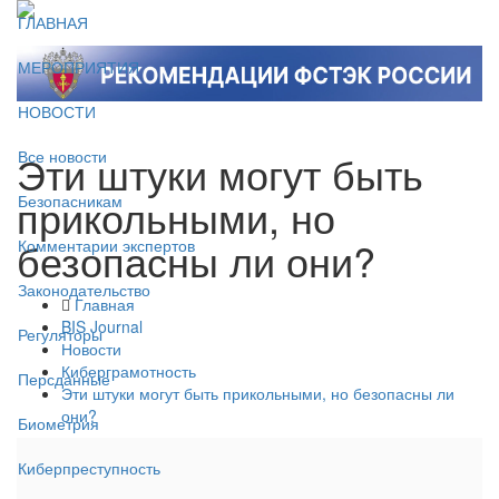
ГЛАВНАЯ
МЕРОПРИЯТИЯ
НОВОСТИ
Эти штуки могут быть
Все новости
прикольными, но
Безопасникам
безопасны ли они?
Комментарии экспертов
Законодательство
Главная
BIS Journal
Регуляторы
Новости
Киберграмотность
Персданные
Эти штуки могут быть прикольными, но безопасны ли
они?
Биометрия
Киберпреступность