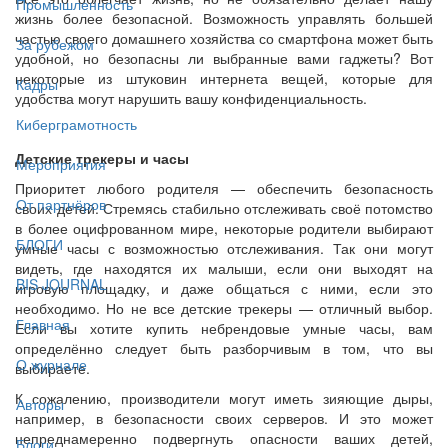
Промышленность
жизнь более безопасной. Возможность управлять большей
частью своего домашнего хозяйства со смартфона может быть
За рубежом
удобной, но безопасны ли выбранные вами гаджеты? Вот
некоторые из штуковин интернета вещей, которые для
Кадры
удобства могут нарушить вашу конфиденциальность.
Киберграмотность
Детские трекеры и часы
Мероприятия
Приоритет любого родителя — обеспечить безопасность
От партнёров
своих детей. Стремясь стабильно отслеживать своё потомство
в более оцифрованном мире, некоторые родители выбирают
БЛОГИ
умные часы с возможностью отслеживания. Так они могут
видеть, где находятся их малыши, если они выходят на
BIS JOURNAL
игровую площадку, и даже общаться с ними, если это
необходимо. Но не все детские трекеры — отличный выбор.
Главная
Если вы хотите купить небрендовые умные часы, вам
определённо следует быть разборчивым в том, что вы
О журнале
выбираете.
К сожалению, производители могут иметь зияющие дыры,
Авторы
например, в безопасности своих серверов. И это может
непреднамеренно подвергнуть опасности ваших детей,
Блоги