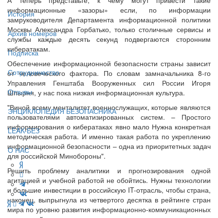
информационные «зазоры» если, по информации
История
замруководителя Департамента информационной политики
Москвы Александра Горбатько, только столичные сервисы и
Архив номеров
службы каждые десять секунд подвергаются сторонним
кибератакам.
Подписка
Обеспечение информационной безопасности страны зависит
Сотрудничество
от человеческого фактора. По словам замначальника 8-го
Управления Генштаба Вооруженных сил России Игоря
Отзывы
Шпырня, у нас пока низкая информационная культура.
"Виной всему менталитет военнослужащих, которые являются
ЭНЦИКЛОПЕДИЯ БЕЗОПАСНИКА
пользователями автоматизированных систем. – Простого
информирования о кибератаках явно мало Нужна конкретная
LEAK-БЕЗ
методическая работа. И именно такая работа по укреплению
информационной безопасности – одна из приоритетных задач
О НАС
для российской Минобороны".
Решить проблему аналитики и прогнозирования одной
агитацией и учебной работой не обойтись. Нужны технологии
и большие инвестиции в российскую IT-отрасль, чтобы страна,
наконец, выпрыгнула из четвертого десятка в рейтинге стран
мира по уровню развития информационно-коммуникационных