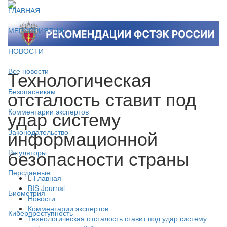
ГЛАВНАЯ
МЕРОПРИЯТИЯ
НОВОСТИ
Технологическая
Все новости
отсталость ставит под
Безопасникам
удар систему
Комментарии экспертов
информационной
Законодательство
безопасности страны
Регуляторы
Персданные
Главная
BIS Journal
Биометрия
Новости
Комментарии экспертов
Киберпреступность
Технологическая отсталость ставит под удар систему