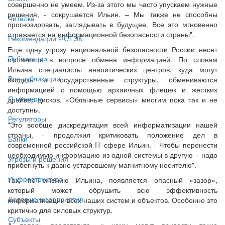
совершенно не умеем. Из-за этого мы часто упускаем нужные
решения, - сокрушается Ильин. – Мы также не способны
Читалка
прогнозировать, заглядывать в будущее. Все это мгновенно
отражается на информационной безопасности страны".
Рекомендации ФСТЭК
Еще одну угрозу национальной безопасности России несет
Публикации
отсталость в вопросе обмена информацией. По словам
Ильина специалисты аналитических центров, куда могут
Все публикации
входить и государственные структуры, обмениваются
информацией с помощью архаичных флешек и жестких
О главном
драйвер-дисков. «Облачные сервисы» многим пока так и не
доступны.
Регуляторы
"Это вообще дискредитация всей информатизации нашей
страны, - продолжил критиковать положение дел в
Банки
современной российской IТ-сфере Ильин. - Чтобы перенести
необходимую информацию из одной системы в другую – надо
Угрозы и решения
прибегнуть к давно устаревшему магнитному носителю".
Инфраструктура
Так, по мнению Ильина, появляется опасный «зазор»,
который может обрушить всю эффективность
Деловые мероприятия
информатизации всех наших систем и объектов. Особенно это
критично для силовых структур.
Субъекты
А теперь представьте, к чему могут привести такие