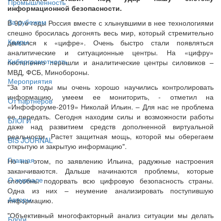
Промышленность
информационной безопасности.
За рубежом
В 90-е годы Россия вместе с хлынувшими в нее технологиями
спешно бросилась догонять весь мир, который стремительно
Кадры
двигался к «цифре». Очень быстро стали появляться
аналитические и ситуационные центры. На «цифру»
Киберграмотность
постепенно перешли и аналитические центры силовиков –
МВД, ФСБ, Минобороны.
Мероприятия
"За эти годы мы очень хорошо научились контролировать
информацию, умеем ее мониторить, - отметил на
От партнёров
«Инфофоруме-2019» Николай Ильин. – Для нас не проблема
ее передать. Сегодня находим силы и возможности работы
БЛОГИ
даже над развитием средств дополненной виртуальной
реальности. Растет защитная мощь, которой мы оберегаем
BIS JOURNAL
открытую и закрытую информацию".
Главная
Но на этом, по заявлению Ильина, радужные настроения
заканчиваются. Дальше начинаются проблемы, которые
О журнале
способны подорвать всю цифровую безопасность страны.
Одна из них – неумение анализировать поступившую
Авторы
информацию.
"Объективный многофакторный анализ ситуации мы делать
Блоги