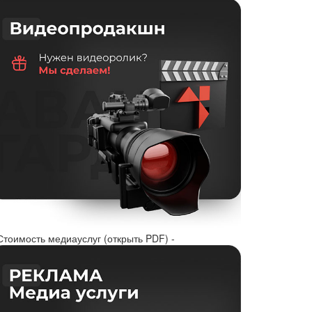
Стоимость медиауслуг (открыть PDF) -