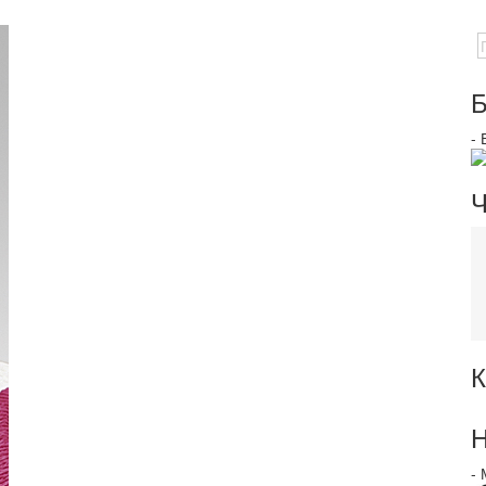
Б
-
Ч
К
Н
-