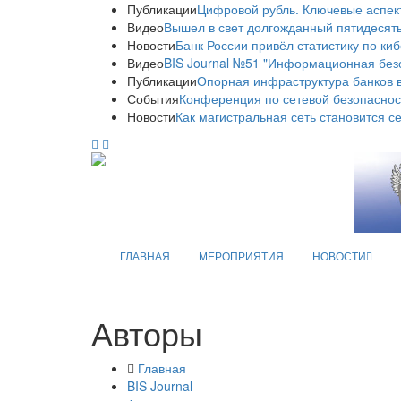
Публикации
Цифровой рубль. Ключевые аспек
Видео
Вышел в свет долгожданный пятидесяты
Новости
Банк России привёл статистику по ки
Видео
BIS Journal №51 "Информационная без
Публикации
Опорная инфраструктура банков в
События
Конференция по сетевой безопаснос
Новости
Как магистральная сеть становится с
ГЛАВНАЯ
МЕРОПРИЯТИЯ
НОВОСТИ
Авторы
Главная
BIS Journal