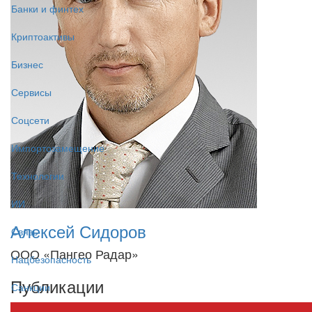
Банки и финтех
Криптоактивы
Бизнес
Сервисы
Соцсети
Импортозамещение
Технологии
ИИ
Алексей Сидоров
Связь
ООО «Пангео Радар»
Нацбезопасность
Публикации
Санкции