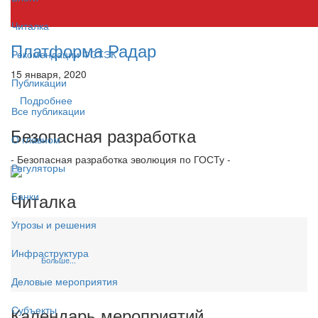
Читалка
Платформа Радар
Рекомендации ФСТЭК
15 января, 2020
Публикации
Подробнее
Все публикации
Безопасная разработка
О главном
- Безопасная разработка эволюция по ГОСТу -
Регуляторы
Читалка
Банки
Угрозы и решения
Инфраструктура
Больше...
Деловые мероприятия
Календарь мероприятий
Субъекты