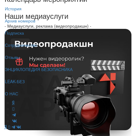
История
Наши медиауслуги
Архив номеров
- Медиауслуги, реклама (видеопродакшн) -
Подписка
Сотрудничество
Отзывы
ЭНЦИКЛОПЕДИЯ БЕЗОПАСНИКА
LEAK-БЕЗ
О НАС