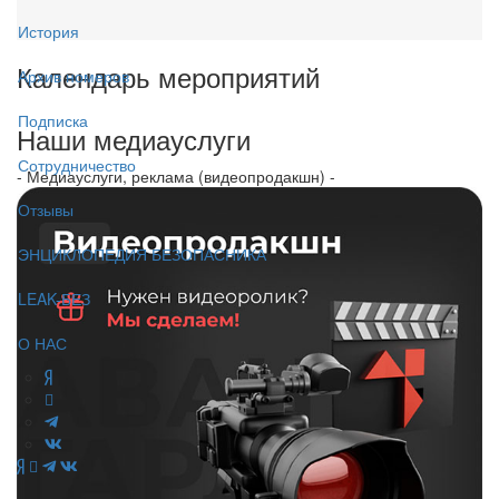
История
Календарь мероприятий
Архив номеров
Подписка
Наши медиауслуги
Сотрудничество
- Медиауслуги, реклама (видеопродакшн) -
Отзывы
ЭНЦИКЛОПЕДИЯ БЕЗОПАСНИКА
LEAK-БЕЗ
О НАС