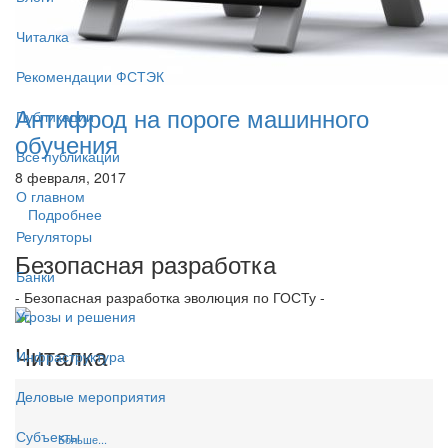
Читалка
Рекомендации ФСТЭК
Антифрод на пороге машинного
Публикации
обучения
Все публикации
8 февраля, 2017
О главном
Подробнее
Регуляторы
Безопасная разработка
Банки
- Безопасная разработка эволюция по ГОСТу -
Угрозы и решения
Читалка
Инфраструктура
Деловые мероприятия
Субъекты
Больше...