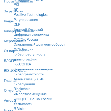
Промышленность
PKI
ЭП
За рубежом
Positive Technologies
Регулирование
Кадры
DLP
Алексей Лукацкий
Киберграмотность
Цифровая экономика
ФСТЭК России
Мероприятия
Электронный документооборот
ФСБ России
От партнёров
Киберпреступность
криптография
БЛОГИ
ГосСОПКА
Социальная инженерия
BIS JOURNAL
Киберграмотность
Автоматизация ИБ
Главная
Киберучения
Blockchain
О журнале
Импортозамещение
ФинЦЕРТ Банка России
Авторы
Уязвимости
R-Vision
Блоги