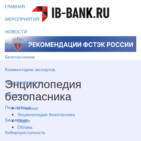
ГЛАВНАЯ
МЕРОПРИЯТИЯ
НОВОСТИ
Все новости
Безопасникам
Комментарии экспертов
Энциклопедия
Законодательство
безопасника
Регуляторы
Персданные
Главная
Энциклопедия безопасника
Биометрия
Видео
Облака
Киберпреступность