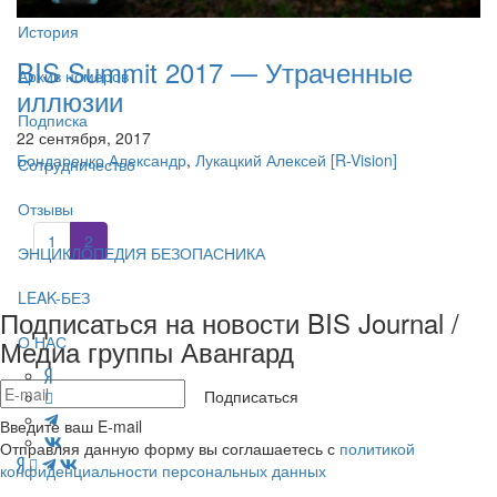
История
BIS Summit 2017 — Утраченные
Архив номеров
иллюзии
Подписка
22 сентября, 2017
Бондаренко Александр
,
Лукацкий Алексей
[R-Vision]
Сотрудничество
Отзывы
1
2
ЭНЦИКЛОПЕДИЯ БЕЗОПАСНИКА
LEAK-БЕЗ
Подписаться на новости BIS Journal /
О НАС
Медиа группы Авангард
Подписаться
Введите ваш E-mail
Отправляя данную форму вы соглашаетесь с
политикой
конфиденциальности персональных данных