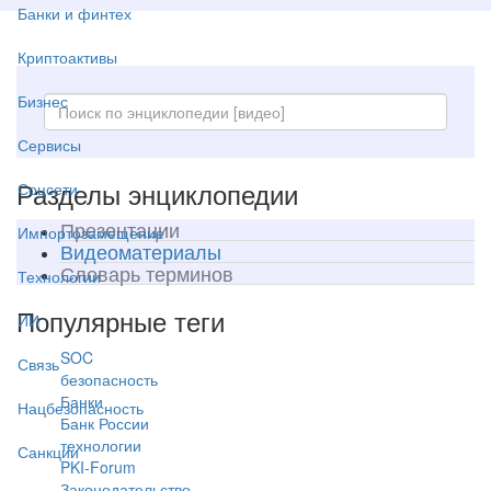
Банки и финтех
Криптоактивы
Бизнес
Сервисы
Разделы энциклопедии
Соцсети
Презентации
Импортозамещение
Видеоматериалы
Словарь терминов
Технологии
Популярные теги
ИИ
SOC
Связь
безопасность
Банки
Нацбезопасность
Банк России
технологии
Санкции
PKI-Forum
Законодательство