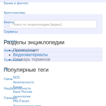
Банки и финтех
Криптоактивы
Бизнес
Сервисы
Разделы энциклопедии
Соцсети
Презентации
Импортозамещение
Видеоматериалы
Словарь терминов
Технологии
Популярные теги
ИИ
SOC
Связь
безопасность
Банки
Нацбезопасность
Банк России
технологии
Санкции
PKI-Forum
Законодательство