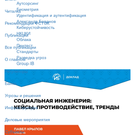
Аутсорсинг
Биометрия
Читалка
Идентификация и аутентификация
Александр Баранов
Рекомендации ФСТЭК
Киберустойчивость
НКЦКИ
Публикации
Облака
Пентест
Все публикации
Стандарты
Разведка угроз
О главном
Group-IB
Регуляторы
Банки
Угрозы и решения
Инфраструктура
Деловые мероприятия
Субъекты