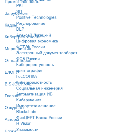
Промышленность
PKI
ЭП
За рубежом
Positive Technologies
Регулирование
Кадры
DLP
Алексей Лукацкий
Киберграмотность
Цифровая экономика
ФСТЭК России
Мероприятия
Электронный документооборот
ФСБ России
От партнёров
Киберпреступность
криптография
БЛОГИ
ГосСОПКА
Киберграмотность
BIS JOURNAL
Социальная инженерия
Автоматизация ИБ
Главная
Киберучения
Импортозамещение
О журнале
Blockchain
ФинЦЕРТ Банка России
Авторы
R-Vision
Уязвимости
Блоги