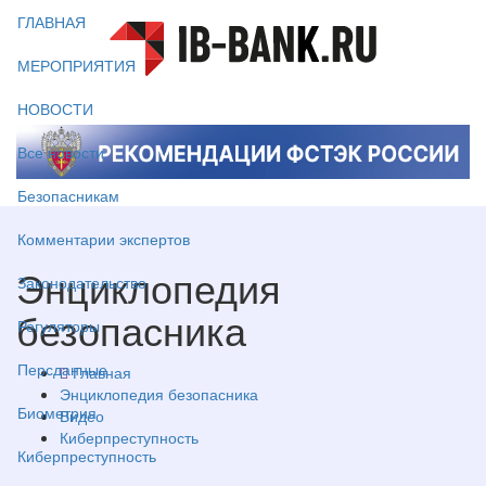
ГЛАВНАЯ
МЕРОПРИЯТИЯ
НОВОСТИ
Все новости
Безопасникам
Комментарии экспертов
Энциклопедия
Законодательство
безопасника
Регуляторы
Персданные
Главная
Энциклопедия безопасника
Биометрия
Видео
Киберпреступность
Киберпреступность