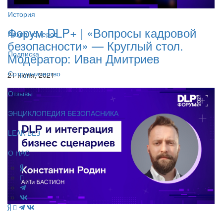
История
Форум DLP+ | «Вопросы кадровой
Архив номеров
безопасности» — Круглый стол.
Подписка
Модератор: Иван Дмитриев
Сотрудничество
21 июня, 2021
Отзывы
ЭНЦИКЛОПЕДИЯ БЕЗОПАСНИКА
LEAK-БЕЗ
О НАС