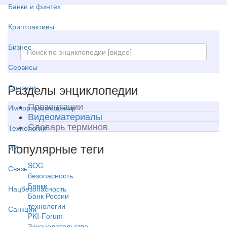
Банки и финтех
Криптоактивы
Бизнес
Сервисы
Разделы энциклопедии
Соцсети
Презентации
Импортозамещение
Видеоматериалы
Словарь терминов
Технологии
Популярные теги
ИИ
SOC
Связь
безопасность
Банки
Нацбезопасность
Банк России
технологии
Санкции
PKI-Forum
Законодательство