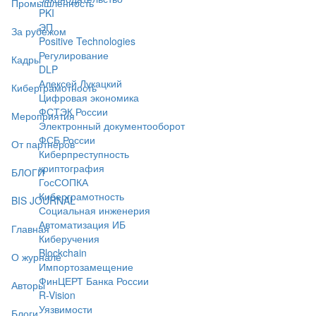
Промышленность
PKI
ЭП
За рубежом
Positive Technologies
Регулирование
Кадры
DLP
Алексей Лукацкий
Киберграмотность
Цифровая экономика
ФСТЭК России
Мероприятия
Электронный документооборот
ФСБ России
От партнёров
Киберпреступность
криптография
БЛОГИ
ГосСОПКА
Киберграмотность
BIS JOURNAL
Социальная инженерия
Автоматизация ИБ
Главная
Киберучения
Blockchain
О журнале
Импортозамещение
ФинЦЕРТ Банка России
Авторы
R-Vision
Уязвимости
Блоги