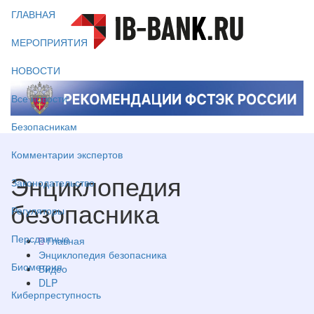
ГЛАВНАЯ
МЕРОПРИЯТИЯ
НОВОСТИ
Все новости
Безопасникам
Комментарии экспертов
Энциклопедия
Законодательство
безопасника
Регуляторы
Персданные
Главная
Энциклопедия безопасника
Биометрия
Видео
DLP
Киберпреступность