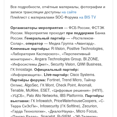
Все подробности, отчётные материалы, фотографии и
записи трансляции доступны
на сайте
Плейлист с материалами SOC-Форума
на BIS TV
Организаторы мероприятия
— ФСБ России, ФСТЭК
России. Мероприятие проходит
при поддержке
Банка
России.
Генеральный партнёр
— «Ростелеком-
Солар»,
оператор
— Медиа Группа «Авангард».
Ключевые партнёры:
R-Vision, Positive Technologies,
«Лаборатория Касперского», «Перспективный
мониторинг», Angara Technologies Group, BI.ZONE,
«Инфосистемы Джет», Security Vision, QIWI Business,
ГК Innostage.
Официальный партнёр:
«Информзащита».
Live-партнёр:
Cisco Systems.
Партнёры форума:
Fortinet, Trend Micro, Тайгер
Оптикс, AlgoSec, ГК Mont, Check Point, Anomali,
Tenable, McAfee, ESET, «Цифровые решения» (НПП),
«УЦСБ», Palo Alto Networks, IBS Platformix.
Партнёры
выставки:
ГК Infowatch, PriceWaterhouseCoopers, «С-
Терра СиЭсПи», Infosecurity (ГК Softline), Zecurion,
«Гарда Технологии», «ДиалогНаука», Micro Focus,
«Пангео Радар», Spacebit, RuSIEM, «ЭР-Телеком»,