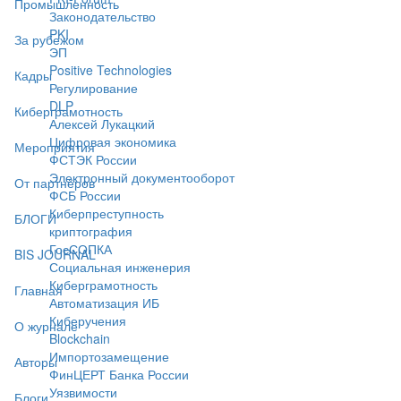
Промышленность
Законодательство
PKI
За рубежом
ЭП
Positive Technologies
Кадры
Регулирование
DLP
Киберграмотность
Алексей Лукацкий
Цифровая экономика
Мероприятия
ФСТЭК России
Электронный документооборот
От партнёров
ФСБ России
Киберпреступность
БЛОГИ
криптография
ГосСОПКА
BIS JOURNAL
Социальная инженерия
Киберграмотность
Главная
Автоматизация ИБ
Киберучения
О журнале
Blockchain
Импортозамещение
Авторы
ФинЦЕРТ Банка России
Уязвимости
Блоги