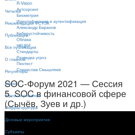
R-Vision
Аутсорсинг
Читалка
Биометрия
Идентификация и аутентификация
Рекомендации ФСТЭК
Александр Баранов
Киберустойчивость
Публикации
Облака
НКЦКИ
Все публикации
Стандарты
Разведка угроз
О главном
Пентест
Станислав Смышляев
Регуляторы
SOC-Форум 2021 — Сессия
Банки
5. SOC в финансовой сфере
Угрозы и решения
(Сычёв, Зуев и др.)
Инфраструктура
Деловые мероприятия
Субъекты