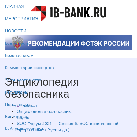
ГЛАВНАЯ
МЕРОПРИЯТИЯ
НОВОСТИ
Все новости
Безопасникам
Комментарии экспертов
Энциклопедия
Законодательство
безопасника
Регуляторы
Персданные
Главная
Энциклопедия безопасника
Биометрия
Видео
SOC-Форум 2021 — Сессия 5. SOC в финансовой
Киберпреступность
сфере (Сычёв, Зуев и др.)