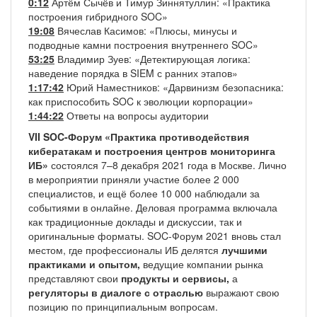
0:12
Артём Сычёв и Тимур Зиннятуллин: «Практика
построения гибридного SOC»
19:08
Вячеслав Касимов: «Плюсы, минусы и
подводные камни построения внутреннего SOC»
53:25
Владимир Зуев: «Детектирующая логика:
наведение порядка в SIEM с ранних этапов»
1:17:42
Юрий Наместников: «Дарвинизм безопасника:
как приспособить SOC к эволюции корпорации»
1:44:22
Ответы на вопросы аудитории
VII SOC-Форум «Практика противодействия
кибератакам и построения центров мониторинга
ИБ»
состоялся 7–8 декабря 2021 года в Москве. Лично
в мероприятии приняли участие более 2 000
специалистов, и ещё более 10 000 наблюдали за
событиями в онлайне. Деловая программа включала
как традиционные доклады и дискуссии, так и
оригинальные форматы. SOC-Форум 2021 вновь стал
местом, где профессионалы ИБ делятся
лучшими
практиками и опытом,
ведущие компании рынка
представляют свои
продукты и сервисы,
а
регуляторы в диалоге с отраслью
выражают свою
позицию по принципиальным вопросам.