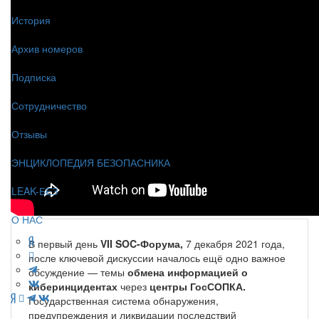
История
Архив номеров
Подписка
Сотрудничество
Отзывы
ЭНЦИКЛОПЕДИЯ БЕЗОПАСНИКА
LEAK-БЕЗ
О НАС
В первый день
VII SOC-Форума,
7 декабря 2021 года,
после ключевой дискуссии началось ещё одно важное
обсуждение — темы
обмена информацией о
киберинцидентах
через
центры ГосСОПКА.
Государственная система обнаружения,
предупреждения и ликвидации последствий