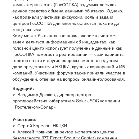
компьютерных атак (ГосСОПКА) задумывалась как
единое средство обмена данными об атаках. Однако,
как признали участники дискуссии, роль и задачи
центров ГосСОПКА для многих остаются пока не до
конца ясными.
Кому может быть полезно подключение к системе,
зачем делиться информацией об инцидентах, как
головной центр использует полученные данные и как
ГосСОПКА помогает в реагировании — свои варианты
ответов на эти и другие вопросы вместе с ведущим
дали представители НКЦКИ, крупных корпораций и ИБ-
компаний. Участники форума также приняли участие в
обсуждении, отвечая на вопросы онлайн-голосования.
Ведущий:
➢ Владимир Дрюков, директор центра
противодействия кибератакам Solar JSOC компании
«Ростелеком-Солар»
Участники:
➢ Сергей Корелов, НКЦКИ
➢ Алексей Новиков, директор экспертного центра
безопасности (PT Expert Security Center) компании