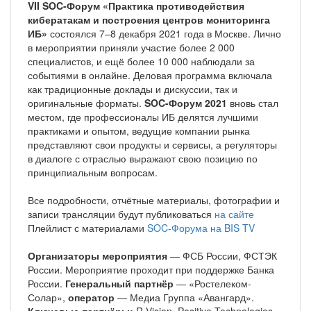
VII SOC-Форум «Практика противодействия
кибератакам и построения центров мониторинга
ИБ»
состоялся 7–8 декабря 2021 года в Москве. Лично
в мероприятии приняли участие более 2 000
специалистов, и ещё более 10 000 наблюдали за
событиями в онлайне. Деловая программа включала
как традиционные доклады и дискуссии, так и
оригинальные форматы.
SOC-Форум 2021
вновь стал
местом, где профессионалы ИБ делятся лучшими
практиками и опытом, ведущие компании рынка
представляют свои продукты и сервисы, а регуляторы
в диалоге с отраслью выражают свою позицию по
принципиальным вопросам.
Все подробности, отчётные материалы, фотографии и
записи трансляции будут публиковаться
на сайте
Плейлист с материалами
SOC-Форума на BIS TV
Организаторы мероприятия
— ФСБ России, ФСТЭК
России. Мероприятие проходит при поддержке Банка
России.
Генеральный партнёр
— «Ростелеком-
Солар»,
оператор
— Медиа Группа «Авангард».
Ключевые партнёры:
R-Vision, Positive Technologies,