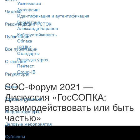
Уязвимости
Аутсорсинг
Читалка
Идентификация и аутентификация
Биометрия
Рекомендации ФСТЭК
Александр Баранов
Киберустойчивость
Публикации
Облака
НКЦКИ
Все публикации
Стандарты
Разведка угроз
О главном
Пентест
Group-IB
Регуляторы
SOC-Форум 2021 —
Банки
Дискуссия «ГосСОПКА:
Угрозы и решения
взаимодействовать или быть
Инфраструктура
частью»
Деловые мероприятия
Субъекты