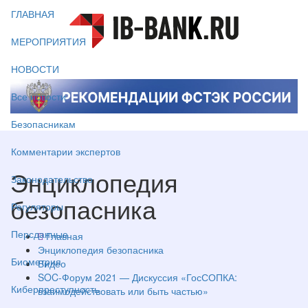
ГЛАВНАЯ
МЕРОПРИЯТИЯ
НОВОСТИ
Все новости
Безопасникам
Комментарии экспертов
Энциклопедия
Законодательство
безопасника
Регуляторы
Персданные
Главная
Энциклопедия безопасника
Биометрия
Видео
SOC-Форум 2021 — Дискуссия «ГосСОПКА:
Киберпреступность
взаимодействовать или быть частью»