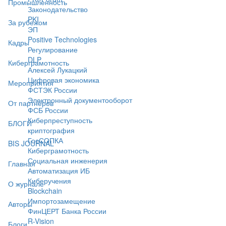
Промышленность
Законодательство
PKI
За рубежом
ЭП
Positive Technologies
Кадры
Регулирование
DLP
Киберграмотность
Алексей Лукацкий
Цифровая экономика
Мероприятия
ФСТЭК России
Электронный документооборот
От партнёров
ФСБ России
Киберпреступность
БЛОГИ
криптография
ГосСОПКА
BIS JOURNAL
Киберграмотность
Социальная инженерия
Главная
Автоматизация ИБ
Киберучения
О журнале
Blockchain
Импортозамещение
Авторы
ФинЦЕРТ Банка России
R-Vision
Блоги