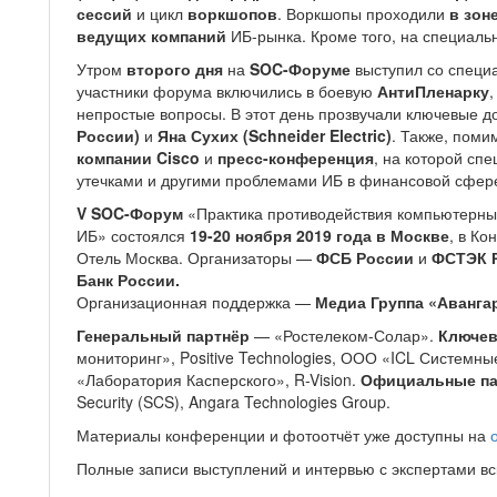
сессий
и цикл
воркшопов
. Воркшопы проходили
в зон
ведущих компаний
ИБ-рынка. Кроме того, на специал
Утром
второго дня
на
SOC-Форуме
выступил со спец
участники форума включились в боевую
АнтиПленарку
непростые вопросы. В этот день прозвучали ключевые 
России)
и
Яна Сухих (Schneider Electric)
. Также, поми
компании Cisco
и
пресс-конференция
, на которой сп
утечками и другими проблемами ИБ в финансовой сфер
V SOC-Форум
«Практика противодействия компьютерны
ИБ» состоялся
19-20 ноября 2019 года в Москве
, в К
Отель Москва. Организаторы —
ФСБ России
и
ФСТЭК 
Банк России.
Организационная поддержка —
Медиа Группа «Аванга
Генеральный партнёр
— «Ростелеком-Солар».
Ключев
мониторинг», Positive Technologies, ООО «ICL Системн
«Лаборатория Касперского», R-Vision.
Официальные па
Security (SCS), Angara Technologies Group.
Материалы конференции и фотоотчёт уже доступны на
Полные записи выступлений и интервью с экспертами в