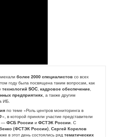
приехали
более 2000 специалистов
со всех
этом году была посвящена таким вопросам, как
е
технологий SOC
,
кадровое обеспечение
,
нных предприятиях
, а также другим
а ИБ.
сия
по теме «Роль центров мониторинга в
, в которой приняли участие представители
я —
ФСБ России
и
ФСТЭК России
. С
бенко (ФСТЭК России)
,
Сергей Корелов
акже в этот день состоялись ряд
тематических