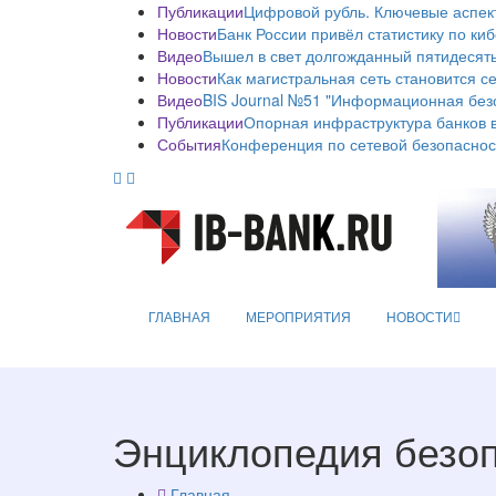
Публикации
Цифровой рубль. Ключевые аспек
Новости
Банк России привёл статистику по ки
Видео
Вышел в свет долгожданный пятидесяты
Новости
Как магистральная сеть становится с
Видео
BIS Journal №51 "Информационная без
Публикации
Опорная инфраструктура банков в
События
Конференция по сетевой безопаснос
ГЛАВНАЯ
МЕРОПРИЯТИЯ
НОВОСТИ
Энциклопедия безо
Главная