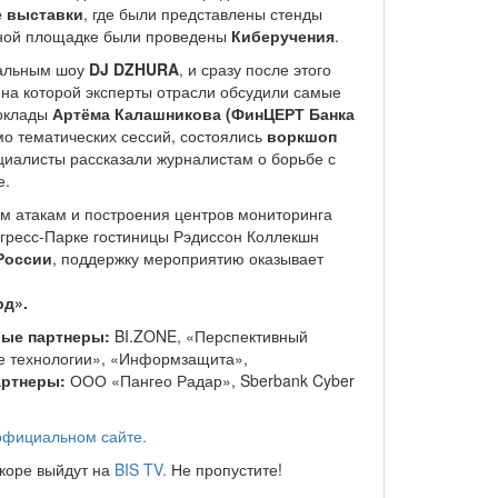
е выставки
, где были представлены стенды
ьной площадке были проведены
Киберучения
.
иальным шоу
DJ DZHURA
, и сразу после этого
, на которой эксперты отрасли обсудили самые
доклады
Артёма Калашникова (ФинЦЕРТ Банка
мо тематических сессий, состоялись
воркшоп
ециалисты рассказали журналистам о борьбе с
е.
м атакам и построения центров мониторинга
онгресс-Парке гостиницы Рэдиссон Коллекшн
России
, поддержку мероприятию оказывает
рд».
ые партнеры:
BI.ZONE, «Перспективный
ые технологии», «Информзащита»,
ртнеры:
ООО «Пангео Радар», Sberbank Cyber
официальном сайте.
скоре выйдут на
BIS TV.
Не пропустите!