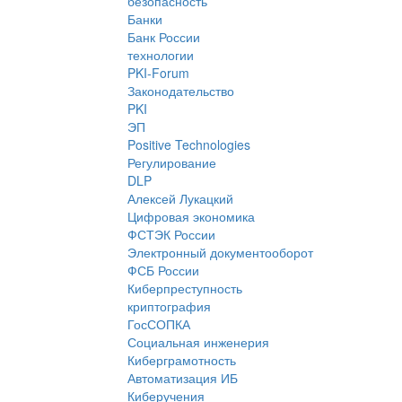
безопасность
Банки
Банк России
технологии
PKI-Forum
Законодательство
PKI
ЭП
Positive Technologies
Регулирование
DLP
Алексей Лукацкий
Цифровая экономика
ФСТЭК России
Электронный документооборот
ФСБ России
Киберпреступность
криптография
ГосСОПКА
Социальная инженерия
Киберграмотность
Автоматизация ИБ
Киберучения