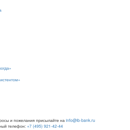
а
когда»
систентом»
росы и пожелания присылайте на
info@ib-bank.ru
тный телефон:
+7 (495) 921-42-44