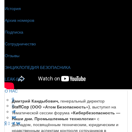
История
Архив номеров
Подписка
Сотрудничество
Отзывы
ЭНЦИКЛОПЕДИЯ БЕЗОПАСНИКА
LEAK-БЕЗ
О НАС
Дмитрий Кандыбович,
генеральный директор
StaffCop (ООО «Атом Безопасность»)
, выступил на
тематической сессии форума
«Кибербезопасность —
Наши дни. Промышленные технологии»
с
докладом, посвящённым техническим, юридическим и
нравственным аспектам контроля сотрудников в