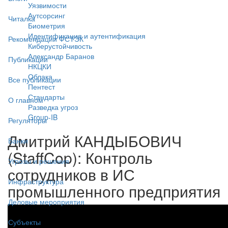
Уязвимости
Аутсорсинг
Читалка
Биометрия
Идентификация и аутентификация
Рекомендации ФСТЭК
Киберустойчивость
Александр Баранов
Публикации
НКЦКИ
Облака
Все публикации
Пентест
Стандарты
О главном
Разведка угроз
Group-IB
Регуляторы
Дмитрий КАНДЫБОВИЧ
Банки
(StaffCop): Контроль
Угрозы и решения
сотрудников в ИС
Инфраструктура
промышленного предприятия
Деловые мероприятия
Субъекты