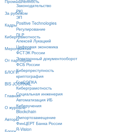
Промышленность
Законодательство
PKI
За рубежом
ЭП
Positive Technologies
Кадры
Регулирование
DLP
Киберграмотность
Алексей Лукацкий
Цифровая экономика
Мероприятия
ФСТЭК России
Электронный документооборот
От партнёров
ФСБ России
Киберпреступность
БЛОГИ
криптография
ГосСОПКА
BIS JOURNAL
Киберграмотность
Социальная инженерия
Главная
Автоматизация ИБ
Киберучения
О журнале
Blockchain
Импортозамещение
Авторы
ФинЦЕРТ Банка России
R-Vision
Блоги