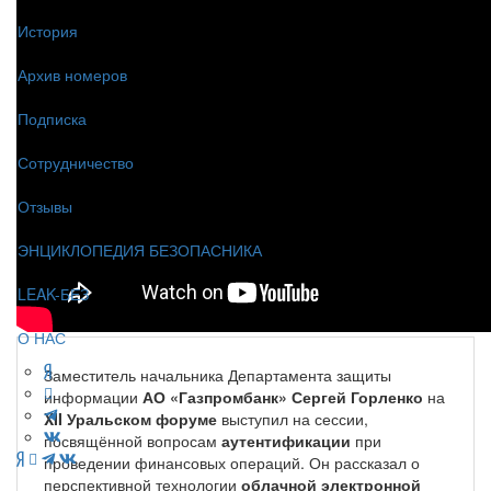
История
Архив номеров
Подписка
Сотрудничество
Отзывы
ЭНЦИКЛОПЕДИЯ БЕЗОПАСНИКА
LEAK-БЕЗ
О НАС
Заместитель начальника Департамента защиты
информации
АО «Газпромбанк» Сергей Горленко
на
XII Уральском форуме
выступил на сессии,
посвящённой вопросам
аутентификации
при
проведении финансовых операций. Он рассказал о
перспективной технологии
облачной электронной