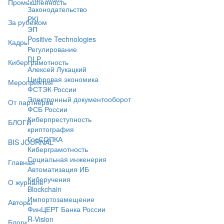
Промышленность
Законодательство
PKI
За рубежом
ЭП
Positive Technologies
Кадры
Регулирование
DLP
Киберграмотность
Алексей Лукацкий
Цифровая экономика
Мероприятия
ФСТЭК России
Электронный документооборот
От партнёров
ФСБ России
Киберпреступность
БЛОГИ
криптография
ГосСОПКА
BIS JOURNAL
Киберграмотность
Социальная инженерия
Главная
Автоматизация ИБ
Киберучения
О журнале
Blockchain
Импортозамещение
Авторы
ФинЦЕРТ Банка России
R-Vision
Блоги