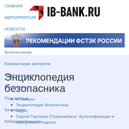
ГЛАВНАЯ
МЕРОПРИЯТИЯ
НОВОСТИ
Все новости
Безопасникам
Комментарии экспертов
Энциклопедия
Законодательство
безопасника
Регуляторы
Персданные
Главная
Энциклопедия безопасника
Биометрия
Видео
Сергей Горленко (Газпромбанк): Аутентификация и
Киберпреступность
электронная подпись