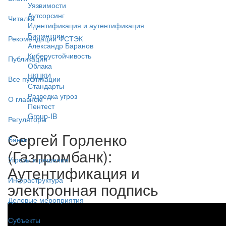
Уязвимости
Аутсорсинг
Читалка
Идентификация и аутентификация
Биометрия
Рекомендации ФСТЭК
Александр Баранов
Киберустойчивость
Публикации
Облака
НКЦКИ
Все публикации
Стандарты
Разведка угроз
О главном
Пентест
Group-IB
Регуляторы
Сергей Горленко
Банки
(Газпромбанк):
Угрозы и решения
Аутентификация и
Инфраструктура
электронная подпись
Деловые мероприятия
Субъекты