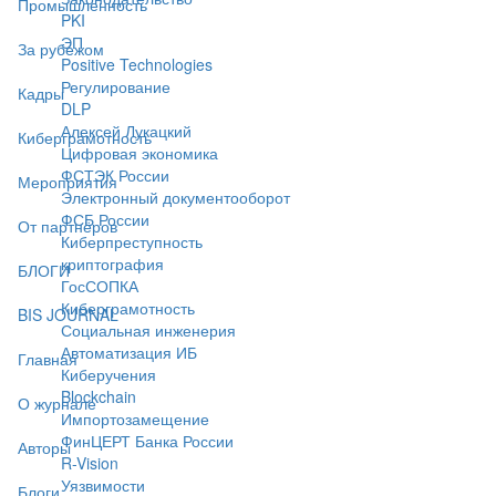
Промышленность
PKI
ЭП
За рубежом
Positive Technologies
Регулирование
Кадры
DLP
Алексей Лукацкий
Киберграмотность
Цифровая экономика
ФСТЭК России
Мероприятия
Электронный документооборот
ФСБ России
От партнёров
Киберпреступность
криптография
БЛОГИ
ГосСОПКА
Киберграмотность
BIS JOURNAL
Социальная инженерия
Автоматизация ИБ
Главная
Киберучения
Blockchain
О журнале
Импортозамещение
ФинЦЕРТ Банка России
Авторы
R-Vision
Уязвимости
Блоги