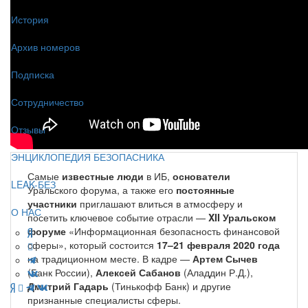
История
Архив номеров
Подписка
Сотрудничество
Отзывы
ЭНЦИКЛОПЕДИЯ БЕЗОПАСНИКА
Самые
известные люди
в ИБ,
основатели
LEAK-БЕЗ
Уральского форума, а также его
постоянные
участники
приглашают влиться в атмосферу и
О НАС
посетить ключевое событие отрасли —
XII Уральском
форуме
«Информационная безопасность финансовой
сферы», который состоится
17–21 февраля 2020 года
на традиционном месте. В кадре —
Артем Сычев
(Банк России),
Алексей Сабанов
(Аладдин Р.Д.),
Дмитрий Гадарь
(Тинькофф Банк) и другие
признанные специалисты сферы.