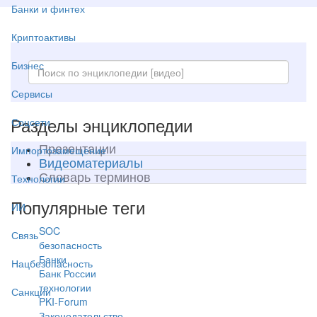
Банки и финтех
Криптоактивы
Бизнес
Сервисы
Разделы энциклопедии
Соцсети
Презентации
Импортозамещение
Видеоматериалы
Словарь терминов
Технологии
Популярные теги
ИИ
SOC
Связь
безопасность
Банки
Нацбезопасность
Банк России
технологии
Санкции
PKI-Forum
Законодательство