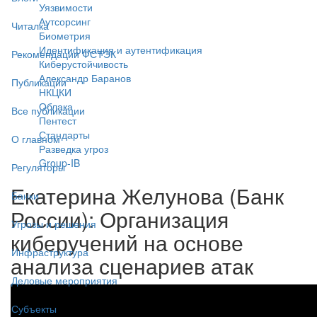
Уязвимости
Аутсорсинг
Читалка
Биометрия
Идентификация и аутентификация
Рекомендации ФСТЭК
Киберустойчивость
Александр Баранов
Публикации
НКЦКИ
Облака
Все публикации
Пентест
Стандарты
О главном
Разведка угроз
Group-IB
Регуляторы
Екатерина Желунова (Банк
Банки
России): Организация
Угрозы и решения
киберучений на основе
Инфраструктура
анализа сценариев атак
Деловые мероприятия
Субъекты