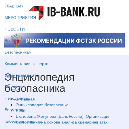
ГЛАВНАЯ
МЕРОПРИЯТИЯ
НОВОСТИ
Все новости
Безопасникам
Комментарии экспертов
Энциклопедия
Законодательство
безопасника
Регуляторы
Персданные
Главная
Энциклопедия безопасника
Биометрия
Видео
Екатерина Желунова (Банк России): Организация
Киберпреступность
киберучений на основе анализа сценариев атак