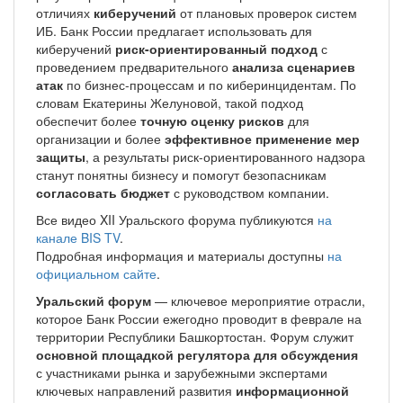
отличиях
киберучений
от плановых проверок систем
ИБ. Банк России предлагает использовать для
киберучений
риск-ориентированный подход
с
проведением предварительного
анализа сценариев
атак
по бизнес-процессам и по киберинцидентам. По
словам Екатерины Желуновой, такой подход
обеспечит более
точную оценку рисков
для
организации и более
эффективное применение мер
защиты
, а результаты риск-ориентированного надзора
станут понятны бизнесу и помогут безопасникам
согласовать бюджет
с руководством компании.
Все видео XII Уральского форума публикуются
на
канале BIS TV
.
Подробная информация и материалы доступны
на
официальном сайте
.
Уральский форум
— ключевое мероприятие отрасли,
которое Банк России ежегодно проводит в феврале на
территории Республики Башкортостан. Форум служит
основной площадкой регулятора для обсуждения
с участниками рынка и зарубежными экспертами
ключевых направлений развития
информационной