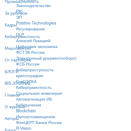
Промышленность
Законодательство
PKI
За рубежом
ЭП
Positive Technologies
Кадры
Регулирование
DLP
Киберграмотность
Алексей Лукацкий
Цифровая экономика
Мероприятия
ФСТЭК России
Электронный документооборот
От партнёров
ФСБ России
Киберпреступность
БЛОГИ
криптография
ГосСОПКА
BIS JOURNAL
Киберграмотность
Социальная инженерия
Главная
Автоматизация ИБ
Киберучения
О журнале
Blockchain
Импортозамещение
Авторы
ФинЦЕРТ Банка России
R-Vision
Блоги