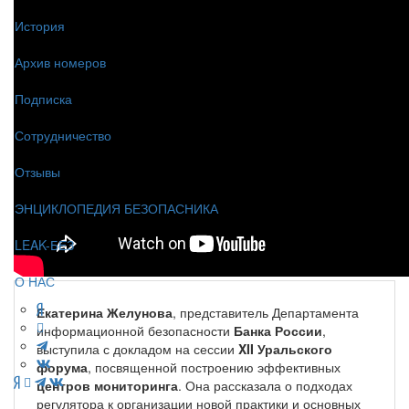
История
Архив номеров
Подписка
Сотрудничество
Отзывы
ЭНЦИКЛОПЕДИЯ БЕЗОПАСНИКА
LEAK-БЕЗ
О НАС
Екатерина Желунова
, представитель Департамента
информационной безопасности
Банка России
,
выступила с докладом на сессии
XII Уральского
форума
, посвященной построению эффективных
центров мониторинга
. Она рассказала о подходах
регулятора к организации новой практики и основных