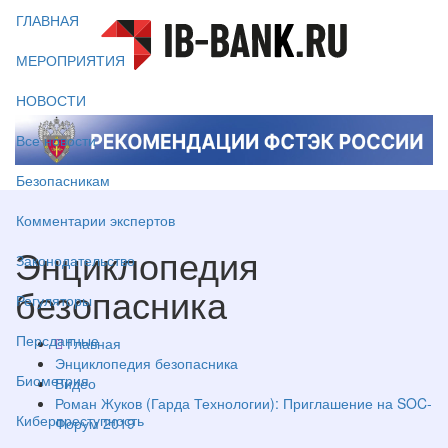
ГЛАВНАЯ
МЕРОПРИЯТИЯ
НОВОСТИ
Все новости
Безопасникам
Комментарии экспертов
Энциклопедия
Законодательство
безопасника
Регуляторы
Персданные
Главная
Энциклопедия безопасника
Биометрия
Видео
Роман Жуков (Гарда Технологии): Приглашение на SOC-
Киберпреступность
Форум 2019