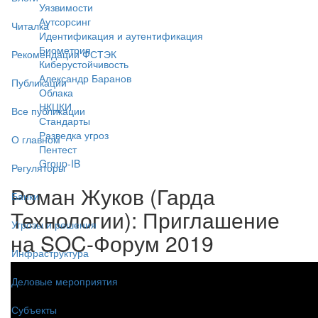
Уязвимости
Аутсорсинг
Читалка
Идентификация и аутентификация
Биометрия
Рекомендации ФСТЭК
Киберустойчивость
Александр Баранов
Публикации
Облака
НКЦКИ
Все публикации
Стандарты
Разведка угроз
О главном
Пентест
Group-IB
Регуляторы
Роман Жуков (Гарда
Банки
Технологии): Приглашение
Угрозы и решения
на SOC-Форум 2019
Инфраструктура
Деловые мероприятия
Субъекты