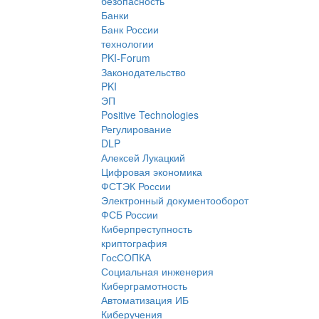
безопасность
Банки
Банк России
технологии
PKI-Forum
Законодательство
PKI
ЭП
Positive Technologies
Регулирование
DLP
Алексей Лукацкий
Цифровая экономика
ФСТЭК России
Электронный документооборот
ФСБ России
Киберпреступность
криптография
ГосСОПКА
Социальная инженерия
Киберграмотность
Автоматизация ИБ
Киберучения