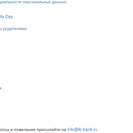
циальности персональных данных
ty Day
ко родителями
а
росы и пожелания присылайте на
info@ib-bank.ru