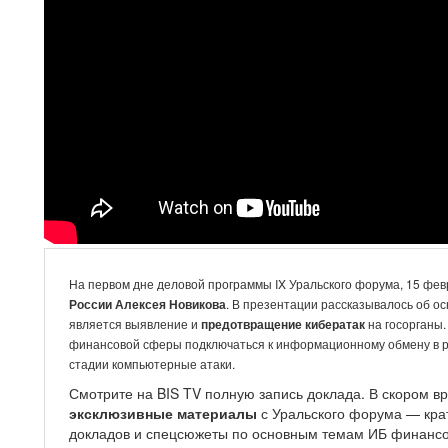
На первом дне деловой программы IX Уральского форума, 15 фев
России Алексея Новикова
. В презентации рассказывалось об о
является выявление и
предотвращение кибератак
на госорганы.
финансовой сферы подключаться к информационному обмену в 
стадии компьютерные атаки.
Смотрите на BIS TV полную запись доклада. В скором в
эксклюзивные материалы
с Уральского форума — крат
докладов и спецсюжеты по основным темам ИБ финанс