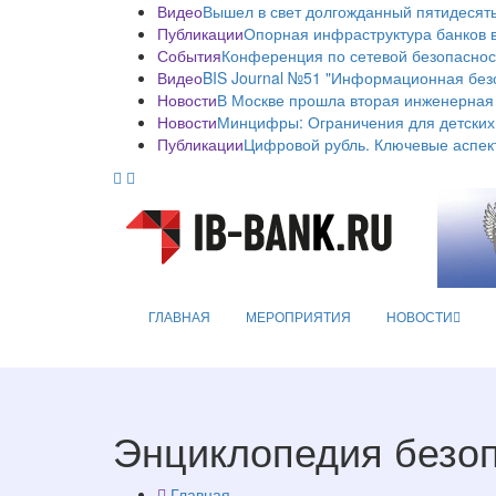
Видео
Вышел в свет долгожданный пятидесяты
Публикации
Опорная инфраструктура банков в
События
Конференция по сетевой безопаснос
Видео
BIS Journal №51 "Информационная без
Новости
В Москве прошла вторая инженерная
Новости
Минцифры: Ограничения для детских
Публикации
Цифровой рубль. Ключевые аспек
ГЛАВНАЯ
МЕРОПРИЯТИЯ
НОВОСТИ
Энциклопедия безо
Главная