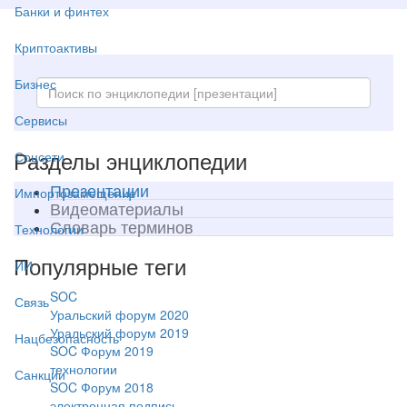
Банки и финтех
Криптоактивы
Бизнес
Сервисы
Разделы энциклопедии
Соцсети
Презентации
Импортозамещение
Видеоматериалы
Словарь терминов
Технологии
Популярные теги
ИИ
SOC
Связь
Уральский форум 2020
Уральский форум 2019
Нацбезопасность
SOC Форум 2019
технологии
Санкции
SOC Форум 2018
электронная подпись