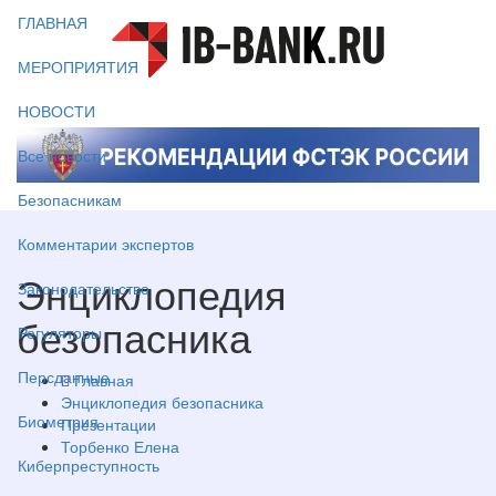
ГЛАВНАЯ
МЕРОПРИЯТИЯ
НОВОСТИ
Все новости
Безопасникам
Комментарии экспертов
Энциклопедия
Законодательство
безопасника
Регуляторы
Персданные
Главная
Энциклопедия безопасника
Биометрия
Презентации
Торбенко Елена
Киберпреступность