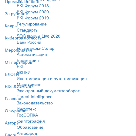
Промышленность
PKI Форум 2018
PKI Форум 2020
За рубежом
PKI Форум 2019
Регулирование
Кадры
Стандарты
SOC Форум Live 2020
Киберграмотность
Банк России
Ростелеком-Солар
Мероприятия
Автоматизация
Биометрия
От партнёров
PKI
НКЦКИ
БЛОГИ
Идентификация и аутентификация
Мониторинг
BIS JOURNAL
Электронный документооборот
Threat Intelligence
Главная
Законодательство
Инфотекс
О журнале
ГосСОПКА
криптография
Авторы
Образование
Антифрод
Блоги