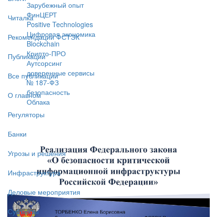
Зарубежный опыт
ФинЦЕРТ
Читалка
Positive Technologies
Цифровая экономика
Рекомендации ФСТЭК
Blockchain
Крипто-ПРО
Публикации
Аутсорсинг
доверенные сервисы
Все публикации
№ 187-ФЗ
безопасность
О главном
Облака
Регуляторы
Банки
Угрозы и решения
Инфраструктура
Деловые мероприятия
Субъекты