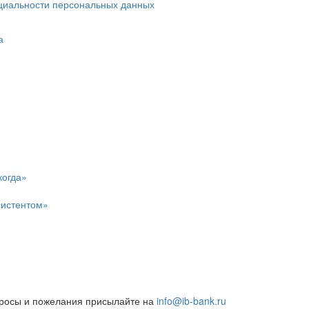
циальности персональных данных
а
когда»
систентом»
росы и пожелания присылайте на
info@ib-bank.ru