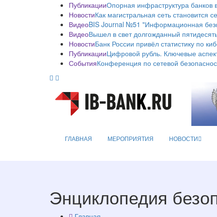
Публикации
Опорная инфраструктура банков в
Новости
Как магистральная сеть становится с
Видео
BIS Journal №51 "Информационная без
Видео
Вышел в свет долгожданный пятидесяты
Новости
Банк России привёл статистику по ки
Публикации
Цифровой рубль. Ключевые аспек
События
Конференция по сетевой безопаснос
ГЛАВНАЯ
МЕРОПРИЯТИЯ
НОВОСТИ
Энциклопедия безо
Главная