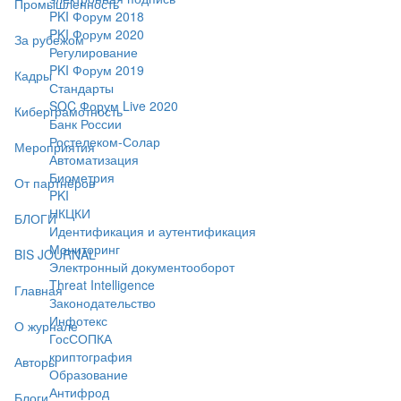
Промышленность
PKI Форум 2018
PKI Форум 2020
За рубежом
Регулирование
PKI Форум 2019
Кадры
Стандарты
SOC Форум Live 2020
Киберграмотность
Банк России
Ростелеком-Солар
Мероприятия
Автоматизация
Биометрия
От партнёров
PKI
НКЦКИ
БЛОГИ
Идентификация и аутентификация
Мониторинг
BIS JOURNAL
Электронный документооборот
Threat Intelligence
Главная
Законодательство
Инфотекс
О журнале
ГосСОПКА
криптография
Авторы
Образование
Антифрод
Блоги