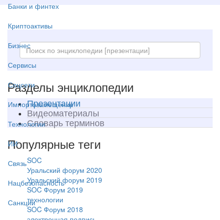
Банки и финтех
Криптоактивы
Бизнес
Сервисы
Разделы энциклопедии
Соцсети
Презентации
Импортозамещение
Видеоматериалы
Словарь терминов
Технологии
Популярные теги
ИИ
SOC
Связь
Уральский форум 2020
Уральский форум 2019
Нацбезопасность
SOC Форум 2019
технологии
Санкции
SOC Форум 2018
электронная подпись