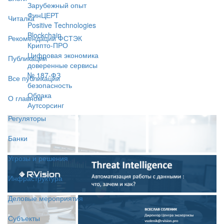
Зарубежный опыт
ФинЦЕРТ
Читалка
Positive Technologies
Blockchain
Рекомендации ФСТЭК
Крипто-ПРО
Цифровая экономика
Публикации
доверенные сервисы
№ 187-ФЗ
Все публикации
безопасность
Облака
О главном
Аутсорсинг
Регуляторы
Банки
Угрозы и решения
Инфраструктура
Деловые мероприятия
Субъекты