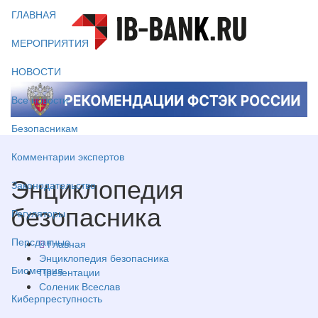
ГЛАВНАЯ
МЕРОПРИЯТИЯ
НОВОСТИ
Все новости
Безопасникам
Комментарии экспертов
Энциклопедия
Законодательство
безопасника
Регуляторы
Персданные
Главная
Энциклопедия безопасника
Биометрия
Презентации
Соленик Всеслав
Киберпреступность