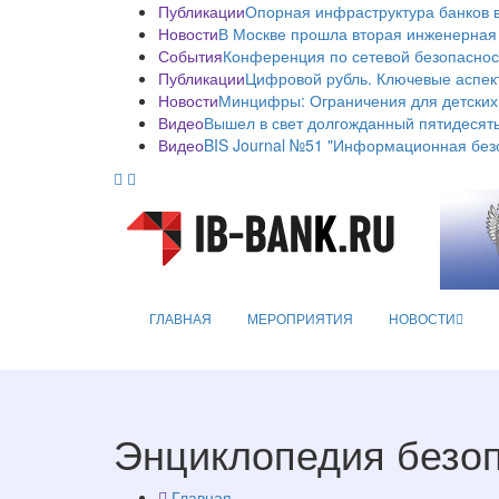
Публикации
Опорная инфраструктура банков в
Новости
В Москве прошла вторая инженерная
События
Конференция по сетевой безопаснос
Публикации
Цифровой рубль. Ключевые аспек
Новости
Минцифры: Ограничения для детских
Видео
Вышел в свет долгожданный пятидесяты
Видео
BIS Journal №51 "Информационная без
ГЛАВНАЯ
МЕРОПРИЯТИЯ
НОВОСТИ
Энциклопедия безо
Главная