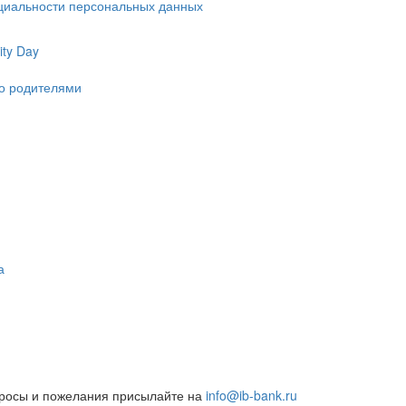
циальности персональных данных
ty Day
ко родителями
а
росы и пожелания присылайте на
info@ib-bank.ru