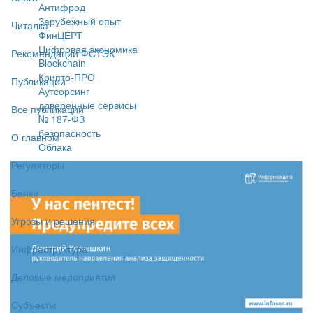
Антифрод
Зарубежный опыт
Читалка
ФинЦЕРТ
Цифровая экономика
Рекомендации ФСТЭК
Blockchain
Крипто-ПРО
Публикации
Аутсорсинг
доверенные сервисы
Все публикации
№ 187-ФЗ
безопасность
О главном
Облака
Регуляторы
Банки
Угрозы и решения
Инфраструктура
Деловые мероприятия
Субъекты