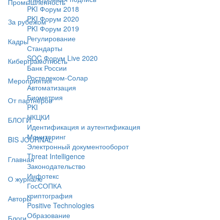
Промышленность
PKI Форум 2018
PKI Форум 2020
За рубежом
PKI Форум 2019
Регулирование
Кадры
Стандарты
SOC Форум Live 2020
Киберграмотность
Банк России
Ростелеком-Солар
Мероприятия
Автоматизация
Биометрия
От партнёров
PKI
НКЦКИ
БЛОГИ
Идентификация и аутентификация
Мониторинг
BIS JOURNAL
Электронный документооборот
Threat Intelligence
Главная
Законодательство
Инфотекс
О журнале
ГосСОПКА
криптография
Авторы
Positive Technologies
Образование
Блоги