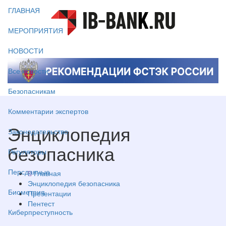
ГЛАВНАЯ
МЕРОПРИЯТИЯ
НОВОСТИ
Все новости
Безопасникам
Комментарии экспертов
Энциклопедия
Законодательство
безопасника
Регуляторы
Персданные
Главная
Энциклопедия безопасника
Биометрия
Презентации
Пентест
Киберпреступность