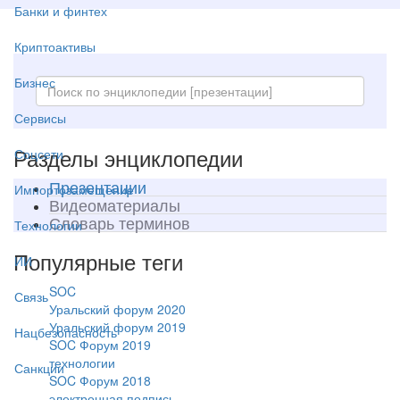
Банки и финтех
Криптоактивы
Бизнес
Сервисы
Разделы энциклопедии
Соцсети
Презентации
Импортозамещение
Видеоматериалы
Словарь терминов
Технологии
Популярные теги
ИИ
SOC
Связь
Уральский форум 2020
Уральский форум 2019
Нацбезопасность
SOC Форум 2019
технологии
Санкции
SOC Форум 2018
электронная подпись