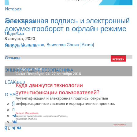
История
Электронная подпись и электронный
Архив номеров
документооборот в офлайн-режиме
Подписка
8 августа, 2020
Кирилл Мещеряков
,
Вячеслав Савин
[Актив]
Сотрудничество
Отзывы
ЭНЦИКЛОПЕДИЯ БЕЗОПАСНИКА
LEAK-БЕЗ
О НАС