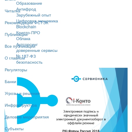
Образование
Антифрод
Читалка
Зарубежный опыт
Цифровая экономика
Рекомендации ФСТЭК
Blockchain
Крипто-ПРО
Публикации
Облака
Аутсорсинг
Все публикации
доверенные сервисы
№ 187-ФЗ
О главном
безопасность
Регуляторы
Банки
Угрозы и решения
Инфраструктура
Деловые мероприятия
Субъекты