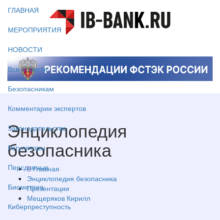
ГЛАВНАЯ
МЕРОПРИЯТИЯ
НОВОСТИ
Все новости
Безопасникам
Комментарии экспертов
Энциклопедия
Законодательство
безопасника
Регуляторы
Персданные
Главная
Энциклопедия безопасника
Биометрия
Презентации
Мещеряков Кирилл
Киберпреступность