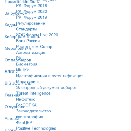
Промышленность
PKI Форум 2018
PKI Форум 2020
За рубежом
PKI Форум 2019
Регулирование
Кадры
Стандарты
SOC Форум Live 2020
Киберграмотность
Банк России
Ростелеком-Солар
Мероприятия
Автоматизация
PKI
От партнёров
Биометрия
НКЦКИ
БЛОГИ
Идентификация и аутентификация
Мониторинг
BIS JOURNAL
Электронный документооборот
Threat Intelligence
Главная
Инфотекс
ГосСОПКА
О журнале
Законодательство
криптография
Авторы
ФинЦЕРТ
Positive Technologies
Блоги