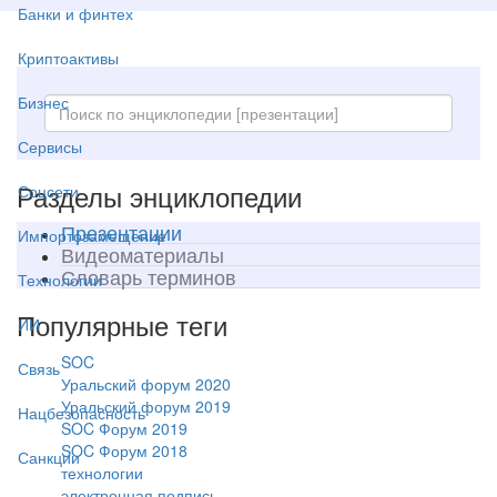
Банки и финтех
Криптоактивы
Бизнес
Сервисы
Разделы энциклопедии
Соцсети
Презентации
Импортозамещение
Видеоматериалы
Словарь терминов
Технологии
Популярные теги
ИИ
SOC
Связь
Уральский форум 2020
Уральский форум 2019
Нацбезопасность
SOC Форум 2019
SOC Форум 2018
Санкции
технологии
электронная подпись