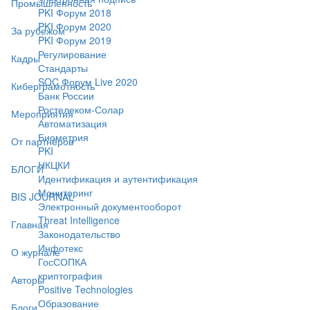
Промышленность
PKI Форум 2018
PKI Форум 2020
За рубежом
PKI Форум 2019
Регулирование
Кадры
Стандарты
SOC Форум Live 2020
Киберграмотность
Банк России
Ростелеком-Солар
Мероприятия
Автоматизация
Биометрия
От партнёров
PKI
НКЦКИ
БЛОГИ
Идентификация и аутентификация
Мониторинг
BIS JOURNAL
Электронный документооборот
Threat Intelligence
Главная
Законодательство
Инфотекс
О журнале
ГосСОПКА
криптография
Авторы
Positive Technologies
Образование
Блоги