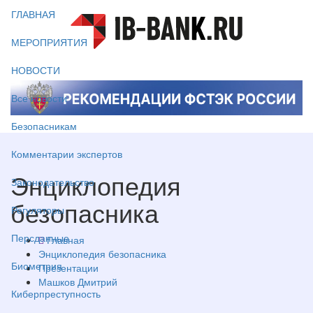
ГЛАВНАЯ
МЕРОПРИЯТИЯ
НОВОСТИ
Все новости
Безопасникам
Комментарии экспертов
Энциклопедия
Законодательство
безопасника
Регуляторы
Персданные
Главная
Энциклопедия безопасника
Биометрия
Презентации
Машков Дмитрий
Киберпреступность