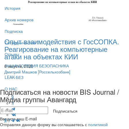
История
Архив номеров
Подписка
Опыт взаимодействия с ГосСОПКА.
Сотрудничество
Реагирование на компьютерные
Отзывы
атаки на объектах КИИ
ЭНЦИКЛОПЕДИЯ БЕЗОПАСНИКА
8 августа, 2020
Дмитрий Машков
[Россельхозбанк]
LEAK-БЕЗ
О НАС
Подписаться на новости BIS Journal /
Медиа группы Авангард
Подписаться
Введите ваш E-mail
Отправляя данную форму вы соглашаетесь с
политикой