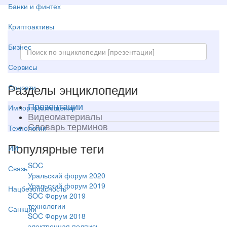
Банки и финтех
Криптоактивы
Бизнес
Сервисы
Разделы энциклопедии
Соцсети
Презентации
Импортозамещение
Видеоматериалы
Словарь терминов
Технологии
Популярные теги
ИИ
SOC
Связь
Уральский форум 2020
Уральский форум 2019
Нацбезопасность
SOC Форум 2019
технологии
Санкции
SOC Форум 2018
электронная подпись