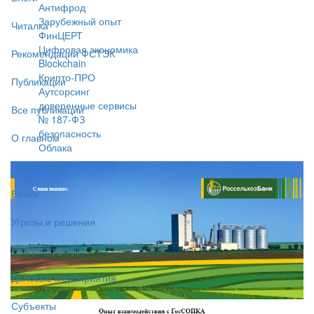
Антифрод
Зарубежный опыт
Читалка
ФинЦЕРТ
Цифровая экономика
Рекомендации ФСТЭК
Blockchain
Крипто-ПРО
Публикации
Аутсорсинг
доверенные сервисы
Все публикации
№ 187-ФЗ
безопасность
О главном
Облака
Регуляторы
Банки
Угрозы и решения
Инфраструктура
Деловые мероприятия
Субъекты