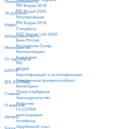
Промышленность
PKI Форум 2018
PKI Форум 2020
За рубежом
Регулирование
PKI Форум 2019
Кадры
Стандарты
SOC Форум Live 2020
Киберграмотность
Банк России
Ростелеком-Солар
Мероприятия
Автоматизация
Биометрия
От партнёров
PKI
НКЦКИ
БЛОГИ
Идентификация и аутентификация
Электронный документооборот
BIS JOURNAL
Мониторинг
Threat Intelligence
Главная
Законодательство
Инфотекс
О журнале
ГосСОПКА
криптография
Авторы
Антифрод
Зарубежный опыт
Блоги