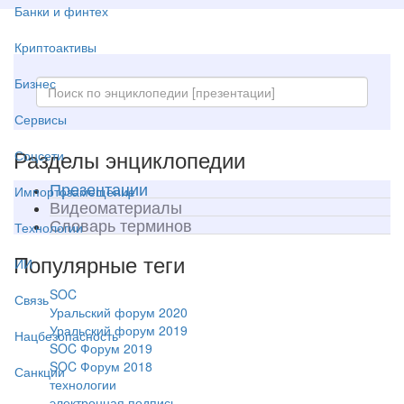
Банки и финтех
Криптоактивы
Бизнес
Сервисы
Разделы энциклопедии
Соцсети
Презентации
Импортозамещение
Видеоматериалы
Словарь терминов
Технологии
Популярные теги
ИИ
SOC
Связь
Уральский форум 2020
Уральский форум 2019
Нацбезопасность
SOC Форум 2019
SOC Форум 2018
Санкции
технологии
электронная подпись