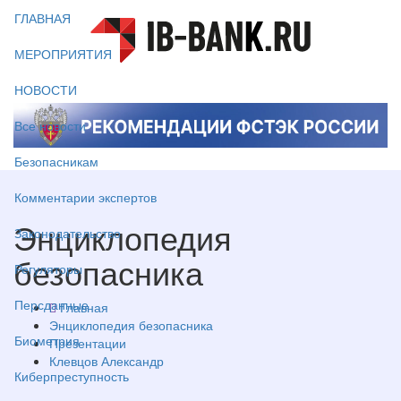
ГЛАВНАЯ
МЕРОПРИЯТИЯ
НОВОСТИ
Все новости
Безопасникам
Комментарии экспертов
Энциклопедия
Законодательство
безопасника
Регуляторы
Персданные
Главная
Энциклопедия безопасника
Биометрия
Презентации
Клевцов Александр
Киберпреступность