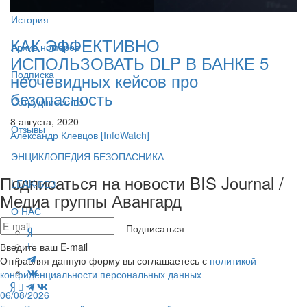
История
КАК ЭФФЕКТИВНО
Архив номеров
ИСПОЛЬЗОВАТЬ DLP В БАНКЕ 5
Подписка
неочевидных кейсов про
безопасность
Сотрудничество
8 августа, 2020
Отзывы
Александр Клевцов
[InfoWatch]
ЭНЦИКЛОПЕДИЯ БЕЗОПАСНИКА
Подписаться на новости BIS Journal /
LEAK-БЕЗ
Медиа группы Авангард
О НАС
Подписаться
Введите ваш E-mail
Отправляя данную форму вы соглашаетесь с
политикой
конфиденциальности персональных данных
06/08/2026