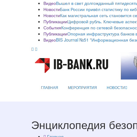
Видео
Вышел в свет долгожданный пятидесяты
Новости
Банк России привёл статистику по ки
Новости
Как магистральная сеть становится с
Публикации
Цифровой рубль. Ключевые аспек
События
Конференция по сетевой безопаснос
Публикации
Опорная инфраструктура банков в
Видео
BIS Journal №51 "Информационная без
ГЛАВНАЯ
МЕРОПРИЯТИЯ
НОВОСТИ
Энциклопедия безо
Главная