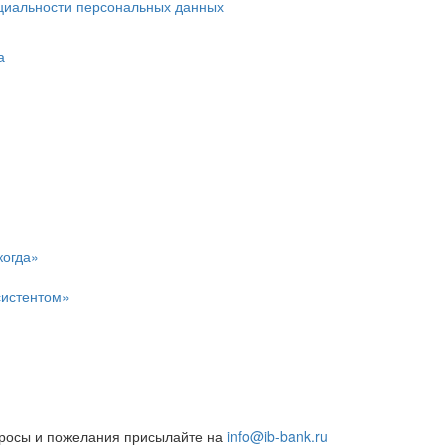
циальности персональных данных
а
когда»
систентом»
росы и пожелания присылайте на
info@ib-bank.ru