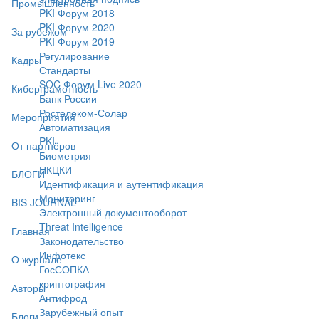
Промышленность
PKI Форум 2018
PKI Форум 2020
За рубежом
PKI Форум 2019
Регулирование
Кадры
Стандарты
SOC Форум Live 2020
Киберграмотность
Банк России
Ростелеком-Солар
Мероприятия
Автоматизация
PKI
От партнёров
Биометрия
НКЦКИ
БЛОГИ
Идентификация и аутентификация
Мониторинг
BIS JOURNAL
Электронный документооборот
Threat Intelligence
Главная
Законодательство
Инфотекс
О журнале
ГосСОПКА
криптография
Авторы
Антифрод
Зарубежный опыт
Блоги