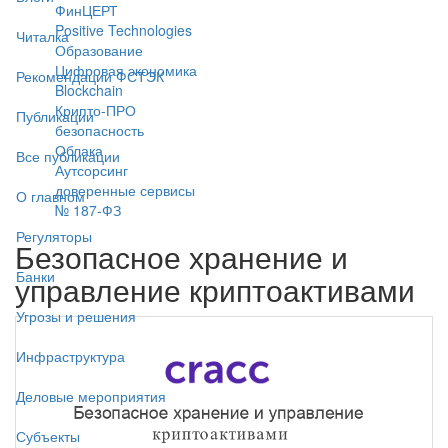
ФинЦЕРТ
Positive Technologies
Читалка
Образование
Цифровая экономика
Рекомендации ФСТЭК
Blockchain
Крипто-ПРО
Публикации
безопасность
Облака
Все публикации
Аутсорсинг
доверенные сервисы
О главном
№ 187-ФЗ
Регуляторы
Безопасное хранение и
Банки
управление криптоактивами
Угрозы и решения
Инфраструктура
Деловые мероприятия
Субъекты