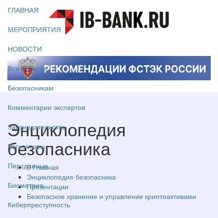
ГЛАВНАЯ
МЕРОПРИЯТИЯ
НОВОСТИ
Все новости
Безопасникам
Комментарии экспертов
Энциклопедия
Законодательство
безопасника
Регуляторы
Персданные
Главная
Энциклопедия безопасника
Биометрия
Презентации
Безопасное хранение и управление криптоактивами
Киберпреступность