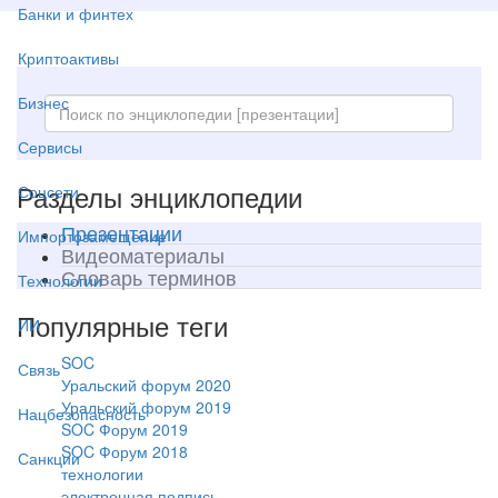
Банки и финтех
Криптоактивы
Бизнес
Сервисы
Разделы энциклопедии
Соцсети
Презентации
Импортозамещение
Видеоматериалы
Словарь терминов
Технологии
Популярные теги
ИИ
SOC
Связь
Уральский форум 2020
Уральский форум 2019
Нацбезопасность
SOC Форум 2019
SOC Форум 2018
Санкции
технологии
электронная подпись