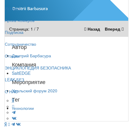
История
Архив номеров
Страница:
1
/
7
Назад
Вперед
Подписка
Сотрудничество
Автор
Дмитрий Барбасура
Отзывы
Компания
ЭНЦИКЛОПЕДИЯ БЕЗОПАСНИКА
SaltEDGE
LEAK-БЕЗ
Мероприятие
Уральский форум 2020
О НАС
Тег
технологии