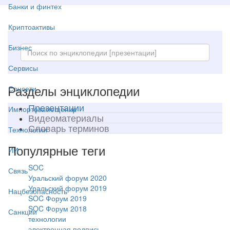
Банки и финтех
Криптоактивы
Бизнес
Сервисы
Разделы энциклопедии
Соцсети
Презентации
Импортозамещение
Видеоматериалы
Словарь терминов
Технологии
Популярные теги
ИИ
SOC
Связь
Уральский форум 2020
Уральский форум 2019
Нацбезопасность
SOC Форум 2019
SOC Форум 2018
Санкции
технологии
электронная подпись