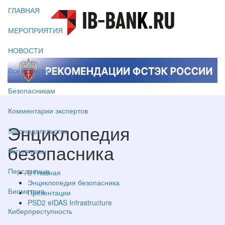
ГЛАВНАЯ
МЕРОПРИЯТИЯ
НОВОСТИ
Все новости
Безопасникам
Комментарии экспертов
Энциклопедия
Законодательство
безопасника
Регуляторы
Персданные
Главная
Энциклопедия безопасника
Биометрия
Презентации
PSD2 eIDAS Infrastructure
Киберпреступность