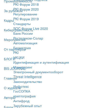
Промышленность
PKI Форум 2018
PKI Форум 2020
За рубежом
Регулирование
PKI Форум 2019
Кадры
Стандарты
SOC Форум Live 2020
Киберграмотность
Банк России
Ростелеком-Солар
Мероприятия
Автоматизация
Биометрия
От партнёров
PKI
НКЦКИ
БЛОГИ
Идентификация и аутентификация
Мониторинг
BIS JOURNAL
Электронный документооборот
Threat Intelligence
Главная
Законодательство
Инфотекс
О журнале
ГосСОПКА
криптография
Авторы
Антифрод
Зарубежный опыт
Блоги