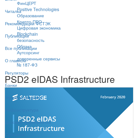
ФинЦЕРТ
Positive Technologies
Читалка
Образование
Крипто-ПРО
Рекомендации ФСТЭК
Цифровая экономика
Blockchain
Публикации
безопасность
Облака
Все публикации
Аутсорсинг
доверенные сервисы
О главном
№ 187-ФЗ
Регуляторы
PSD2 eIDAS Infrastructure
Банки
Угрозы и решения
Инфраструктура
Деловые мероприятия
Субъекты