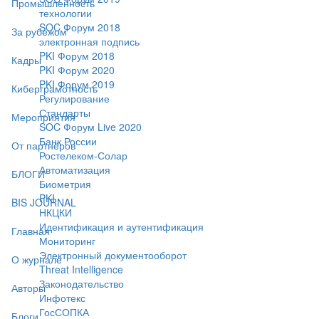
Промышленность
технологии
SOC Форум 2018
За рубежом
электронная подпись
PKI Форум 2018
Кадры
PKI Форум 2020
PKI Форум 2019
Киберграмотность
Регулирование
Стандарты
Мероприятия
SOC Форум Live 2020
Банк России
От партнёров
Ростелеком-Солар
Автоматизация
БЛОГИ
Биометрия
PKI
BIS JOURNAL
НКЦКИ
Идентификация и аутентификация
Главная
Мониторинг
Электронный документооборот
О журнале
Threat Intelligence
Законодательство
Авторы
Инфотекс
ГосСОПКА
Блоги