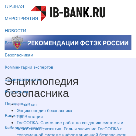
ГЛАВНАЯ
МЕРОПРИЯТИЯ
НОВОСТИ
Все новости
Безопасникам
Комментарии экспертов
Энциклопедия
Законодательство
безопасника
Регуляторы
Персданные
Главная
Энциклопедия безопасника
Биометрия
Презентации
ГосСОПКА. Состояние работ по созданию системы и
Киберпреступность
перспективы развития. Роль и значение ГосСОПКА в
современной системе информационной безопасности