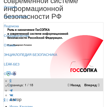
современной системе
информационной
История
безопасности РФ
Архив номеров
Подписка
Сотрудничество
Отзывы
ЭНЦИКЛОПЕДИЯ БЕЗОПАСНИКА
LEAK-БЕЗ
О НАС
Страница:
1
/
18
Назад
Вперед
Автор
Игорь Качалин