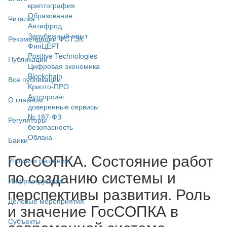
криптография
Образование
Читалка
Антифрод
Зарубежный опыт
Рекомендации ФСТЭК
ФинЦЕРТ
Positive Technologies
Публикации
Цифровая экономика
Blockchain
Все публикации
Крипто-ПРО
Аутсорсинг
О главном
доверенные сервисы
№ 187-ФЗ
Регуляторы
безопасность
Облака
Банки
ГосСОПКА. Состояние работ
Угрозы и решения
по созданию системы и
Инфраструктура
перспективы развития. Роль
Деловые мероприятия
и значение ГосСОПКА в
Субъекты